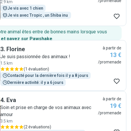
/promenade
2.9 km
Je vis avec 1 chien
Je vis avec Tropic , un Shiba inu 
otre animal êtes entre de bonnes mains lorsque vous
 et payez sur Pawshake
.
3
.
Florine
à partir de
13 €
Je suis passionnée des animaux !
/promenade
1.5 km
(
1 évaluation
)
Contacté pour la dernière fois il y a 8 jours
Dernière activité: il y a 6 jours
4
.
Eva
à partir de
19 €
Soin et prise en charge de vos animaux avec
/promenade
amour
3.5 km
(
2 évaluations
)