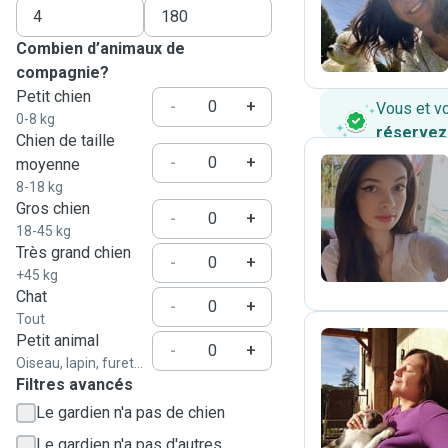
R
Combien d’animaux de
compagnie?
Petit chien
-
+
Vous et v
0-8 kg
réservez
Chien de taille
-
+
moyenne
8-18 kg
Gros chien
F
-
+
18-45 kg
Très grand chien
-
+
+45 kg
Chat
-
+
Tout
Petit animal
-
+
Oiseau, lapin, furet...
E
Filtres avancés
Le gardien n'a pas de chien
Le gardien n'a pas d'autres