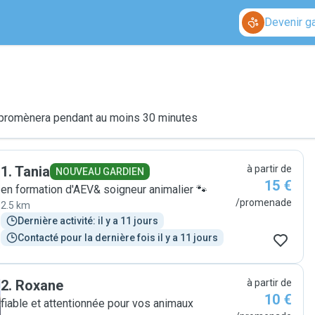
Devenir g
le promènera pendant au moins 30 minutes
1
.
Tania
à partir de
NOUVEAU GARDIEN
15 €
en formation d'AEV& soigneur animalier 🐾
/promenade
2.5 km
Dernière activité: il y a 11 jours
Contacté pour la dernière fois il y a 11 jours
2
.
Roxane
à partir de
10 €
fiable et attentionnée pour vos animaux