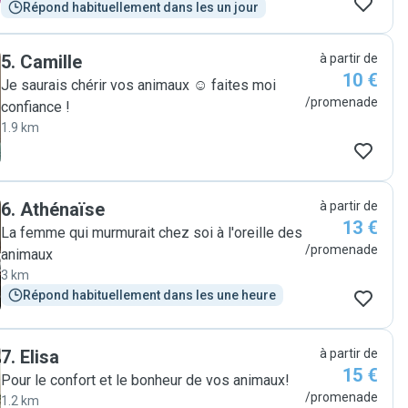
Répond habituellement dans les un jour
5
.
Camille
à partir de
10 €
Je saurais chérir vos animaux ☺️ faites moi
/promenade
confiance !
1.9 km
6
.
Athénaïse
à partir de
13 €
La femme qui murmurait chez soi à l'oreille des
/promenade
animaux
3 km
Répond habituellement dans les une heure
7
.
Elisa
à partir de
15 €
Pour le confort et le bonheur de vos animaux!
/promenade
1.2 km