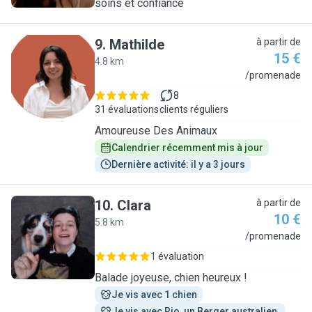
soins et confiance
9
.
Mathilde
à partir de
15 €
4.8 km
M
/promenade
8
31 évaluations
clients réguliers
Amoureuse Des Animaux
Calendrier récemment mis à jour
Dernière activité: il y a 3 jours
10
.
Clara
à partir de
10 €
5.8 km
C
/promenade
1 évaluation
Balade joyeuse, chien heureux !
Je vis avec 1 chien
Je vis avec Rio, un Berger australien 