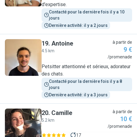
d'expertise.
Contacté pour la dernière fois il y a 10 
jours
Dernière activité: il y a 2 jours
19
.
Antoine
à partir de
9 €
4.5 km
A
/promenade
Petsitter attentionné et sérieux, adorateur
des chats.
Contacté pour la dernière fois il y a 8 
jours
Dernière activité: il y a 3 jours
20
.
Camille
à partir de
10 €
5.2 km
C
/promenade
17