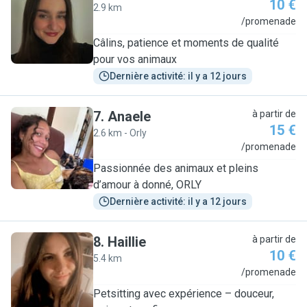
10 €
2.9 km
C
/promenade
Câlins, patience et moments de qualité
pour vos animaux
Dernière activité: il y a 12 jours
7
.
Anaele
à partir de
15 €
2.6 km - Orly
A
/promenade
Passionnée des animaux et pleins
d’amour à donné, ORLY
Dernière activité: il y a 12 jours
8
.
Haillie
à partir de
10 €
5.4 km
H
/promenade
Petsitting avec expérience – douceur,