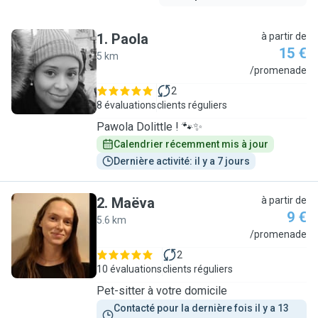
1
.
Paola
à partir de
15 €
5 km
P
/promenade
2
8 évaluations
clients réguliers
Pawola Dolittle ! 🐾✨
Calendrier récemment mis à jour
Dernière activité: il y a 7 jours
2
.
Maëva
à partir de
9 €
5.6 km
M
/promenade
2
10 évaluations
clients réguliers
Pet-sitter à votre domicile
Contacté pour la dernière fois il y a 13 