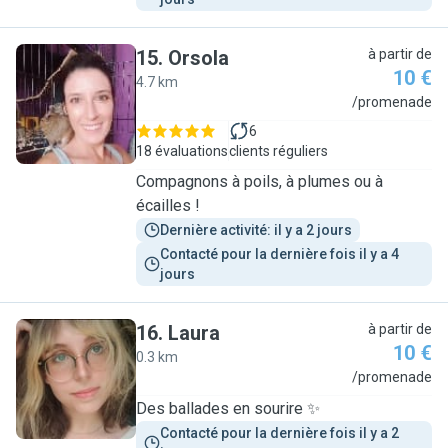
15
.
Orsola
à partir de
10 €
4.7 km
O
/promenade
6
18 évaluations
clients réguliers
Compagnons à poils, à plumes ou à
écailles !
Dernière activité: il y a 2 jours
Contacté pour la dernière fois il y a 4 
jours
16
.
Laura
à partir de
10 €
0.3 km
L
/promenade
Des ballades en sourire ✨️
Contacté pour la dernière fois il y a 2 