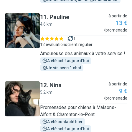
11
.
Pauline
à partir de
13 €
4.6 km
P
/promenade
1
12 évaluations
client régulier
Amoureuse des animaux à votre service !
A été actif aujourd'hui
Je vis avec 1 chat
12
.
Nina
à partir de
9 €
5.2 km
N
/promenade
Promenades pour chiens à Maisons-
Alfort & Charenton-le-Pont
A été contacté hier
A été actif aujourd'hui