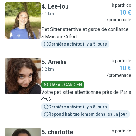
4
.
Lee-lou
à partir de
10 €
5.1 km
L
/promenade
Pet Sitter attentive et garde de confiance
à Maisons-Alfort
Dernière activité: il y a 5 jours
5
.
Amelia
à partir de
10 €
5.2 km
A
/promenade
NOUVEAU GARDIEN
Votre pet sitter attentionnée près de Paris
🐶🐱
Dernière activité: il y a 8 jours
Répond habituellement dans les un jour
6
.
charlotte
à partir de