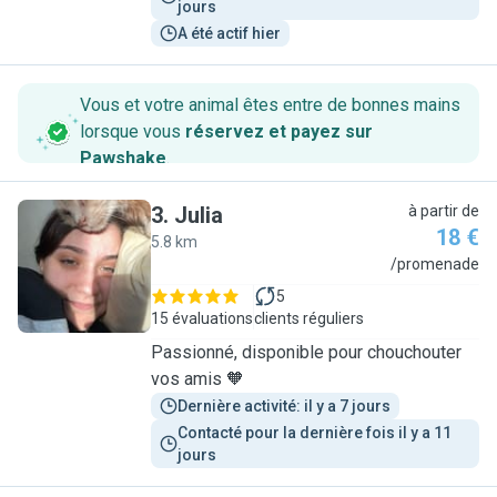
jours
A été actif hier
Vous et votre animal êtes entre de bonnes mains
lorsque vous
réservez et payez sur
Pawshake
.
3
.
Julia
à partir de
18 €
5.8 km
J
/promenade
5
15 évaluations
clients réguliers
Passionné, disponible pour chouchouter
vos amis 🧡
Dernière activité: il y a 7 jours
Contacté pour la dernière fois il y a 11 
jours