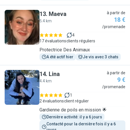
13
.
Maeva
à partir de
18 €
5.4 km
M
/promenade
4
17 évaluations
clients réguliers
Protectrice Des Animaux
A été actif hier
Je vis avec 3 chats
14
.
Lina
à partir de
9 €
4.4 km
L
/promenade
1
2 évaluations
client régulier
Gardienne de poils en mission 🌟
Dernière activité: il y a 6 jours
Contacté pour la dernière fois il y a 6 
jours