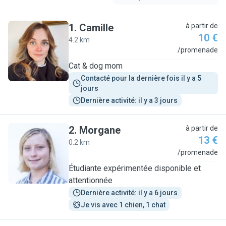
1
.
Camille
à partir de
10 €
4.2 km
C
/promenade
Cat & dog mom
Contacté pour la dernière fois il y a 5 
jours
Dernière activité: il y a 3 jours
2
.
Morgane
à partir de
13 €
0.2 km
M
/promenade
Étudiante expérimentée disponible et
attentionnée
Dernière activité: il y a 6 jours
Je vis avec 1 chien, 1 chat