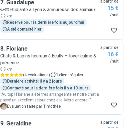
7
.
Guadalupe
à partir de
15 €
🐶🐱Étudiante à Lyon & amoureuse des animaux
/nuit
2.2 km
Réservé pour la dernière fois aujourd'hui
A été contacté hier
8
.
Floriane
à partir de
16 €
Chats & Lapins heureux à Ecully – foyer calme &
/nuit
présence
8.9 km
(
4 évaluations
)
1
client régulier
Dernière activité: il y a 2 jours
Contacté pour la dernière fois il y a 10 jours
"Au top ! Floriane a été très arrangeante et notre chat a
passé un excellent séjour chez elle. Merci encore !"
T
Evaluation faite par Timothée
9
.
Geraldine
à partir de