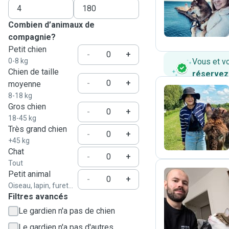
A
Combien d’animaux de
compagnie?
Petit chien
-
+
0-8 kg
Vous et v
Chien de taille
réservez
-
+
moyenne
8-18 kg
Gros chien
-
+
N
18-45 kg
Très grand chien
-
+
+45 kg
Chat
-
+
Tout
Petit animal
-
+
Oiseau, lapin, furet...
B
Filtres avancés
Le gardien n'a pas de chien
Le gardien n'a pas d'autres