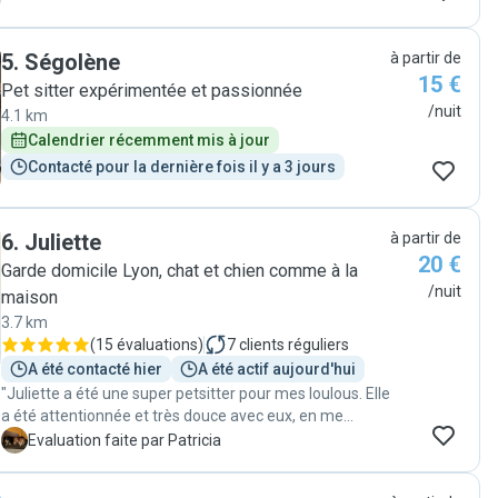
5
.
Ségolène
à partir de
15 €
Pet sitter expérimentée et passionnée
/nuit
4.1 km
Calendrier récemment mis à jour
Contacté pour la dernière fois il y a 3 jours
6
.
Juliette
à partir de
20 €
Garde domicile Lyon, chat et chien comme à la
/nuit
maison
3.7 km
(
15 évaluations
)
7
clients réguliers
A été contacté hier
A été actif aujourd'hui
"Juliette a été une super petsitter pour mes loulous. Elle
a été attentionnée et très douce avec eux, en me
tenant au courant régulièrement."
P
Evaluation faite par Patricia