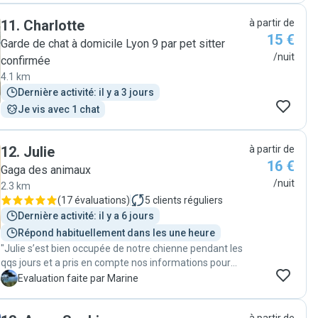
minous à leur initiative a vraiment facilité la démarche.
11
.
Charlotte
à partir de
Pendant la garde, les photos quotidiennes nous ont
15 €
également rassurés. Nous retournerons vers eux les
Garde de chat à domicile Lyon 9 par pet sitter
yeux pour nos prochaines vacances. "
/nuit
confirmée
4.1 km
Dernière activité: il y a 3 jours
Je vis avec 1 chat
12
.
Julie
à partir de
16 €
Gaga des animaux
/nuit
2.3 km
(
17 évaluations
)
5
clients réguliers
Dernière activité: il y a 6 jours
Répond habituellement dans les une heure
"Julie s’est bien occupée de notre chienne pendant les
qqs jours et a pris en compte nos informations pour
s’adapter à elle Même si Julie est en appartement,
M
Evaluation faite par Marine
notre chienne a été sortie 3 ou 4 fois par jour et a bien
profité de son séjour À notre demande , nous avons