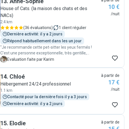
13
.
Anne-Sophie
à partir de
reçu des nouvelles et qqs photos de notre chienne
10 €
pendant la garde Je recommande "
House of Cats. (la maison des chats et des
/nuit
NACs)
2.4 km
(
36 évaluations
)
1
client régulier
Dernière activité: il y a 2 jours
Répond habituellement dans les un jour
"Je recommande cette pet-sitter les yeux fermés !
C’est une personne exceptionnelle, très gentille,
bienveillante et passionnée par les animaux. Elle a pris
K
Evaluation faite par Karim
un soin incroyable de mon chat et m’a donné des
nouvelles régulièrement, ce qui m’a permis de partir
14
.
Chloé
à partir de
l’esprit totalement tranquille. On sent qu’elle aime
17 €
sincèrement les animaux et qu’elle fait tout pour qu’ils
Hébergement 24/24 professionnel
se sentent en confiance et comme à la maison. Son
/nuit
1.1 km
professionnalisme, sa douceur et son attention aux
Contacté pour la dernière fois il y a 3 jours
détails sont vraiment remarquables. En plus de tout
Dernière activité: il y a 2 jours
cela, elle propose des tarifs parmi les plus bas de la
ville. C’est un rapport qualité-prix exceptionnel, difficile
de trouver mieux. Un immense merci pour tout ! Je
referai appel à elle sans la moindre hésitation et je la
15
.
Elodie
à partir de
recommande à 100 % à toutes les personnes qui