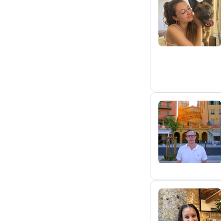
E
F
I