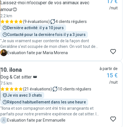
17 €
Laissez-moi m'occuper de vos animaux avec
/nuit
amour😊
2.2 km
(
9 évaluations
)
4
clients réguliers
Dernière activité: il y a 10 jours
Contacté pour la dernière fois il y a 3 jours
"Je suis vraiment super contente de la façon dont
Geraldine s’est occupée de mon chien. On voit tout de
suite qu’elle adore les animaux et qu’elle est très
M
Evaluation faite par Maria Morena
sérieuse dans ce qu’elle fait. Elle m’a envoyé des
photos et des nouvelles régulièrement, ce qui m’a
10
.
ilona
à partir de
beaucoup rassurée. Mon chien est rentré heureux,
15 €
détendu et très bien traité. Je lui referai confiance sans
Dog & Cat sitter 👑
hésiter et je la recommande à 100 % ⭐️"
/nuit
7.5 km
(
21 évaluations
)
10
clients réguliers
Je vis avec 3 chats
Répond habituellement dans les une heure
"Ilona et son compagnon ont été très arrangeants et
parfaits pour notre première expérience de cat sitter. Ils
ont répondu à toutes nos questions et nous avons pu
E
Evaluation faite par Emmanuelle
partir sereins en vacances. La pré rencontre des