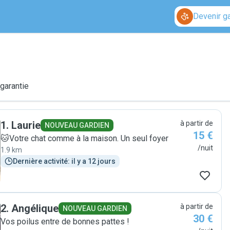
Devenir g
 garantie
1
.
Laurie
à partir de
NOUVEAU GARDIEN
15 €
🐱Votre chat comme à la maison. Un seul foyer
/nuit
1.9 km
Dernière activité: il y a 12 jours
2
.
Angélique
à partir de
NOUVEAU GARDIEN
30 €
Vos poilus entre de bonnes pattes !