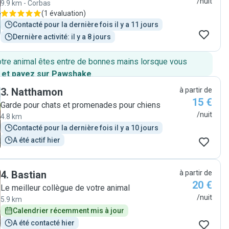
/nuit
9.9 km - Corbas
(
1 évaluation
)
Contacté pour la dernière fois il y a 11 jours
Dernière activité: il y a 8 jours
otre animal êtes entre de bonnes mains lorsque vous
 et payez sur Pawshake
.
3
.
Natthamon
à partir de
15 €
Garde pour chats et promenades pour chiens
/nuit
4.8 km
Contacté pour la dernière fois il y a 10 jours
A été actif hier
4
.
Bastian
à partir de
20 €
Le meilleur collègue de votre animal
/nuit
5.9 km
Calendrier récemment mis à jour
A été contacté hier