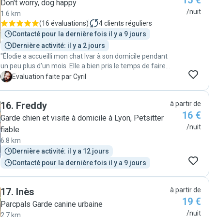
15 €
Don't worry, dog happy
cherchent quelqu’un de confiance pour garder leur
/nuit
1.6 km
animal."
(
16 évaluations
)
4
clients réguliers
Contacté pour la dernière fois il y a 9 jours
Dernière activité: il y a 2 jours
"Élodie a accueilli mon chat Ivar à son domicile pendant
un peu plus d'un mois. Elle a bien pris le temps de faire
sa connaissance avant, et de le présenter à son chat
C
Evaluation faite par Cyril
Nikki. Pendant le séjour, en pleine canicule, elle a veillé à
le rafraîchir régulièrement, avec de l'eau et un
16
.
Freddy
à partir de
ventilateur. Elle a bien pris soin de lui, en lui donnant sa
16 €
dose de pâté et vérifiant qu'il buvait et mangeait bien et
Garde chien et visite à domicile à Lyon, Petsitter
lui a même offert de l'herbe à chat. J'ai eu des photos
/nuit
fiable
et vidéos très régulièrement comme convenu. Ivar l'a
6.8 km
visiblement adoptée et quand il est rentré chez lui a
Dernière activité: il y a 12 jours
immédiatement retrouvé ses marques et ses
habitudes. Je recommande Élodie les yeux fermés."
Contacté pour la dernière fois il y a 9 jours
17
.
Inès
à partir de
19 €
Parcpals Garde canine urbaine
/nuit
2.7 km