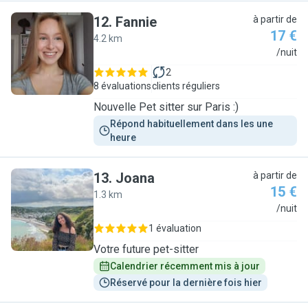
12
.
Fannie
à partir de
17 €
4.2 km
F
/nuit
2
8 évaluations
clients réguliers
Nouvelle Pet sitter sur Paris :)
Répond habituellement dans les une 
heure
13
.
Joana
à partir de
15 €
1.3 km
J
/nuit
1 évaluation
Votre future pet-sitter
Calendrier récemment mis à jour
Réservé pour la dernière fois hier