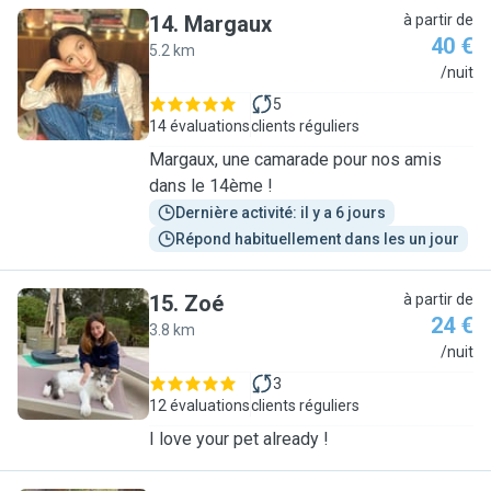
14
.
Margaux
à partir de
40 €
5.2 km
M
/nuit
5
14 évaluations
clients réguliers
Margaux, une camarade pour nos amis
dans le 14ème !
Dernière activité: il y a 6 jours
Répond habituellement dans les un jour
15
.
Zoé
à partir de
24 €
3.8 km
Z
/nuit
3
12 évaluations
clients réguliers
I love your pet already !