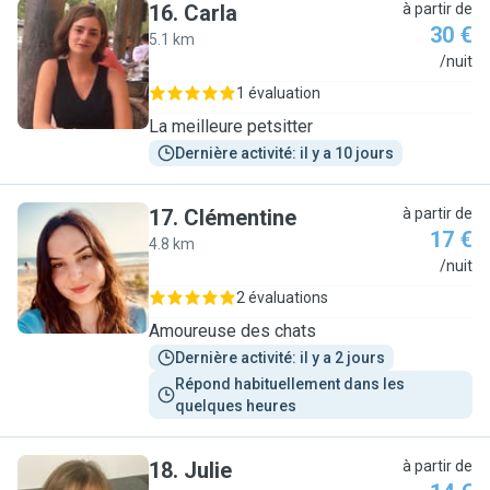
16
.
Carla
à partir de
30 €
5.1 km
C
/nuit
1 évaluation
La meilleure petsitter
Dernière activité: il y a 10 jours
17
.
Clémentine
à partir de
17 €
4.8 km
C
/nuit
2 évaluations
Amoureuse des chats
Dernière activité: il y a 2 jours
Répond habituellement dans les 
quelques heures
18
.
Julie
à partir de