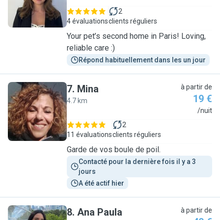
2
4 évaluations
clients réguliers
Your pet’s second home in Paris! Loving,
reliable care :)
Répond habituellement dans les un jour
7
.
Mina
à partir de
19 €
4.7 km
M
/nuit
2
11 évaluations
clients réguliers
Garde de vos boule de poil.
Contacté pour la dernière fois il y a 3 
jours
A été actif hier
8
.
Ana Paula
à partir de