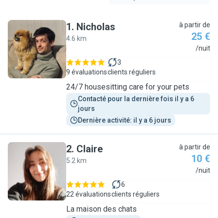
1
.
Nicholas
à partir de
25 €
4.6 km
N
/nuit
3
9 évaluations
clients réguliers
24/7 housesitting care for your pets
Contacté pour la dernière fois il y a 6 
jours
Dernière activité: il y a 6 jours
2
.
Claire
à partir de
10 €
5.2 km
C
/nuit
6
22 évaluations
clients réguliers
La maison des chats