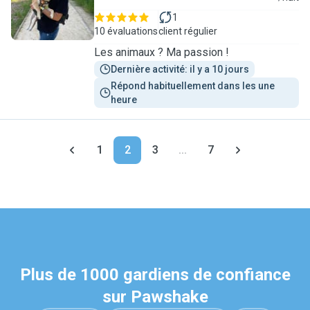
1
10 évaluations
client régulier
Les animaux ? Ma passion !
Dernière activité: il y a 10 jours
Répond habituellement dans les une 
heure
1
2
3
...
7
Plus de 1000 gardiens de confiance
sur Pawshake