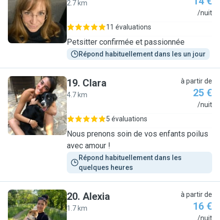
14 €
2.7 km
J
/nuit
11 évaluations
Petsitter confirmée et passionnée
Répond habituellement dans les un jour
19
.
Clara
à partir de
25 €
4.7 km
C
/nuit
5 évaluations
Nous prenons soin de vos enfants poilus
avec amour !
Répond habituellement dans les 
quelques heures
20
.
Alexia
à partir de
16 €
1.7 km
A
/nuit