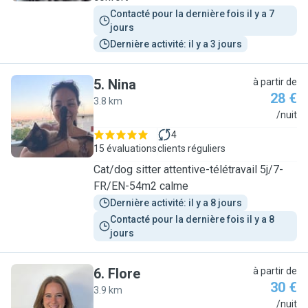
Contacté pour la dernière fois il y a 7 
jours
Dernière activité: il y a 3 jours
5
.
Nina
à partir de
28 €
3.8 km
N
/nuit
4
15 évaluations
clients réguliers
Cat/dog sitter attentive-télétravail 5j/7-
FR/EN-54m2 calme
Dernière activité: il y a 8 jours
Contacté pour la dernière fois il y a 8 
jours
6
.
Flore
à partir de
30 €
3.9 km
F
/nuit