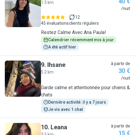
40 €
1.5 km
A
/nuit
12
45 évaluations
clients réguliers
Restez Calme Avec Ana Paula!
Calendrier récemment mis à jour
A été actif hier
9
.
Ihsane
à partir de
30 €
5.2 km
I
/nuit
Garde calme et attentionnée pour chiens &
chats
Dernière activité: il y a 7 jours
Je vis avec 1 chat
10
.
Leana
à partir de
15 €
3.5 km