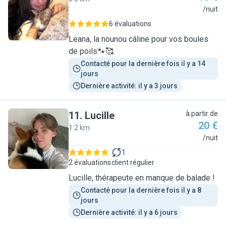
L
/nuit
6 évaluations
Leana, la nounou câline pour vos boules
de poils🐾🥰
Contacté pour la dernière fois il y a 14 
jours
Dernière activité: il y a 3 jours
11
.
Lucille
à partir de
20 €
1.2 km
L
/nuit
1
2 évaluations
client régulier
Lucille, thérapeute en manque de balade !
Contacté pour la dernière fois il y a 8 
jours
Dernière activité: il y a 6 jours