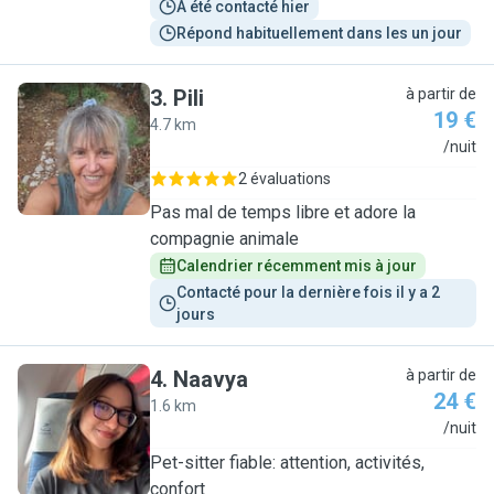
A été contacté hier
Répond habituellement dans les un jour
3
.
Pili
à partir de
19 €
4.7 km
P
/nuit
2 évaluations
Pas mal de temps libre et adore la
compagnie animale
Calendrier récemment mis à jour
Contacté pour la dernière fois il y a 2 
jours
4
.
Naavya
à partir de
24 €
1.6 km
N
/nuit
Pet-sitter fiable: attention, activités,
confort