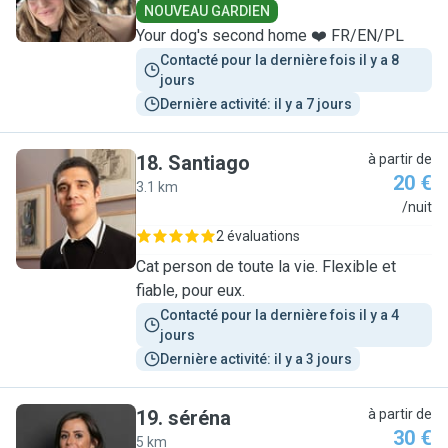
NOUVEAU GARDIEN
Your dog's second home ❤️ FR/EN/PL
Contacté pour la dernière fois il y a 8 
jours
Dernière activité: il y a 7 jours
18
.
Santiago
à partir de
20 €
3.1 km
S
/nuit
2 évaluations
Cat person de toute la vie. Flexible et
fiable, pour eux.
Contacté pour la dernière fois il y a 4 
jours
Dernière activité: il y a 3 jours
19
.
séréna
à partir de
30 €
5 km