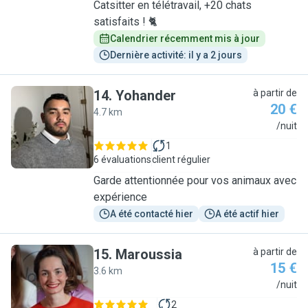
Catsitter en télétravail, +20 chats
satisfaits ! 🐈
Calendrier récemment mis à jour
Dernière activité: il y a 2 jours
14
.
Yohander
à partir de
20 €
4.7 km
Y
/nuit
1
6 évaluations
client régulier
Garde attentionnée pour vos animaux avec
expérience
A été contacté hier
A été actif hier
15
.
Maroussia
à partir de
15 €
3.6 km
M
/nuit
2