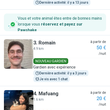
Dernière activité: il y a 13 jours
Vous et votre animal êtes entre de bonnes mains
lorsque vous
réservez et payez sur
Pawshake
.
3
.
Romain
à partir de
50 €
4.9 km
R
/nuit
NOUVEAU GARDIEN
Gardien avec expérience
Dernière activité: il y a 3 jours
Je vis avec 1 chat
4
.
Mafuang
à partir de
20 €
1.6 km
M
/nuit