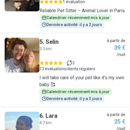
1 évaluation
Reliable Pet Sitter – Animal Lover in Paris
Calendrier récemment mis à jour
Dernière activité: il y a 2 jours
5
.
Selin
à partir de
39 €
3.3 km
S
/nuit
3
13 évaluations
clients réguliers
I will take care of your pet like it’s my own
baby 🥰
Calendrier récemment mis à jour
Dernière activité: il y a 3 jours
6
.
Lara
à partir de
25 €
4.7 km
L
/nuit