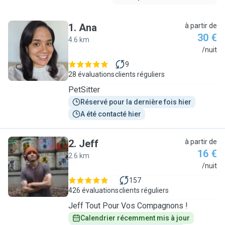
1
.
Ana
à partir de
30 €
4.6 km
A
/nuit
9
28 évaluations
clients réguliers
PetSitter
Réservé pour la dernière fois hier
A été contacté hier
2
.
Jeff
à partir de
16 €
2.6 km
J
/nuit
157
426 évaluations
clients réguliers
Jeff Tout Pour Vos Compagnons !
Calendrier récemment mis à jour