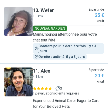
10
.
Wefer
à partir de
25 €
1.5 km
W
/nuit
NOUVEAU GARDIEN
Mama/nounou attentionnée pour votre
chat tout l'été
Contacté pour la dernière fois il y a 3 
jours
Dernière activité: il y a 3 jours
11
.
Alex
à partir de
20 €
4.1 km
A
/nuit
3
12 évaluations
clients réguliers
Experienced Animal Carer Eager to Care
for Your Beloved Pets