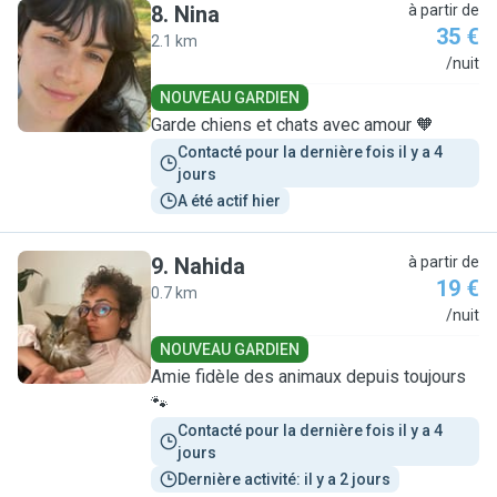
8
.
Nina
à partir de
35 €
2.1 km
N
/nuit
NOUVEAU GARDIEN
Garde chiens et chats avec amour 🧡
Contacté pour la dernière fois il y a 4 
jours
A été actif hier
9
.
Nahida
à partir de
19 €
0.7 km
N
/nuit
NOUVEAU GARDIEN
Amie fidèle des animaux depuis toujours
🐾
Contacté pour la dernière fois il y a 4 
jours
Dernière activité: il y a 2 jours