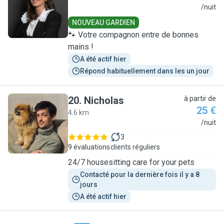
S
/nuit
NOUVEAU GARDIEN
🐾 Votre compagnon entre de bonnes
mains !
A été actif hier
Répond habituellement dans les un jour
20
.
Nicholas
à partir de
25 €
4.6 km
N
/nuit
3
9 évaluations
clients réguliers
24/7 housesitting care for your pets
Contacté pour la dernière fois il y a 8 
jours
A été actif hier