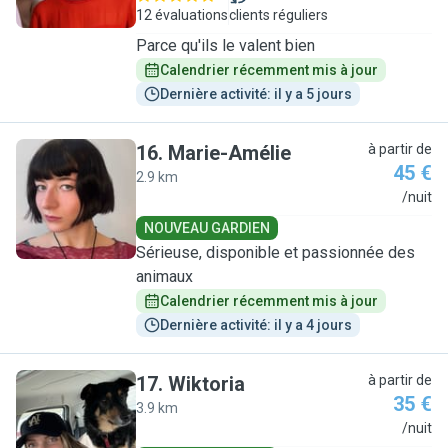
12 évaluations
clients réguliers
Parce qu'ils le valent bien
Calendrier récemment mis à jour
Dernière activité: il y a 5 jours
16
.
Marie-Amélie
à partir de
45 €
2.9 km
M
/nuit
NOUVEAU GARDIEN
Sérieuse, disponible et passionnée des
animaux
Calendrier récemment mis à jour
Dernière activité: il y a 4 jours
17
.
Wiktoria
à partir de
35 €
3.9 km
W
/nuit