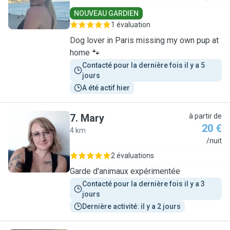
NOUVEAU GARDIEN
1 évaluation
Dog lover in Paris missing my own pup at
home 🐾
Contacté pour la dernière fois il y a 5 
jours
A été actif hier
7
.
Mary
à partir de
20 €
4 km
M
/nuit
2 évaluations
Garde d'animaux expérimentée
Contacté pour la dernière fois il y a 3 
jours
Dernière activité: il y a 2 jours