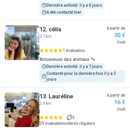
Dernière activité: il y a 6 jours
A été contacté hier
12
.
célia
à partir de
30 €
2.7 km
C
/nuit
1 évaluation
Amoureuse des animaux 🐾
Dernière activité: il y a 7 jours
Contacté pour la dernière fois il y a 5 
jours
13
.
Lauréline
à partir de
16 €
2.5 km
L
/nuit
5
29 évaluations
clients réguliers