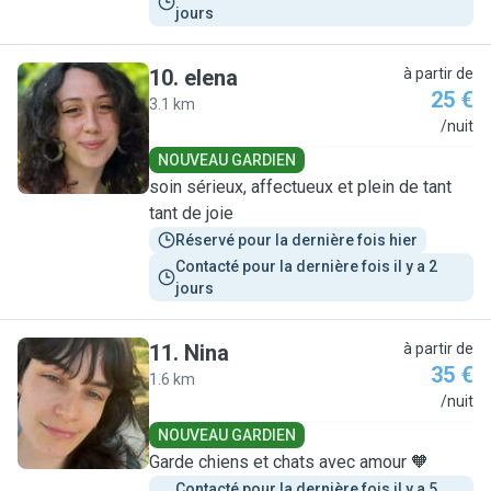
jours
10
.
elena
à partir de
25 €
3.1 km
E
/nuit
NOUVEAU GARDIEN
soin sérieux, affectueux et plein de tant
tant de joie
Réservé pour la dernière fois hier
Contacté pour la dernière fois il y a 2 
jours
11
.
Nina
à partir de
35 €
1.6 km
N
/nuit
NOUVEAU GARDIEN
Garde chiens et chats avec amour 🧡
Contacté pour la dernière fois il y a 5 