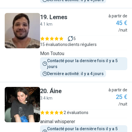
19
.
Lemes
à partir de
45 €
4.1 km
L
/nuit
5
15 évaluations
clients réguliers
Mon Toutou
Contacté pour la dernière fois il y a 5 
jours
Dernière activité: il y a 4 jours
20
.
Áine
à partir de
25 €
3.4 km
Á
/nuit
2 évaluations
animal whisperer
Contacté pour la dernière fois il y a 5 