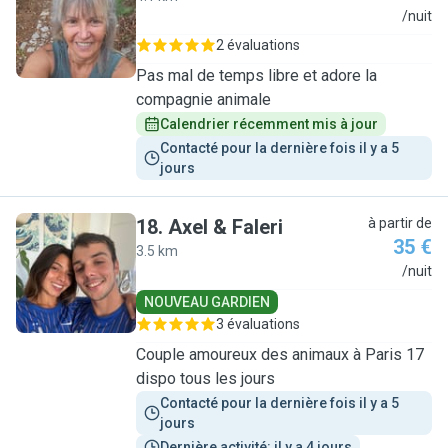
P
/nuit
2 évaluations
Pas mal de temps libre et adore la
compagnie animale
Calendrier récemment mis à jour
Contacté pour la dernière fois il y a 5 
jours
18
.
Axel & Faleri
à partir de
35 €
3.5 km
A
/nuit
NOUVEAU GARDIEN
3 évaluations
Couple amoureux des animaux à Paris 17
dispo tous les jours
Contacté pour la dernière fois il y a 5 
jours
Dernière activité: il y a 4 jours