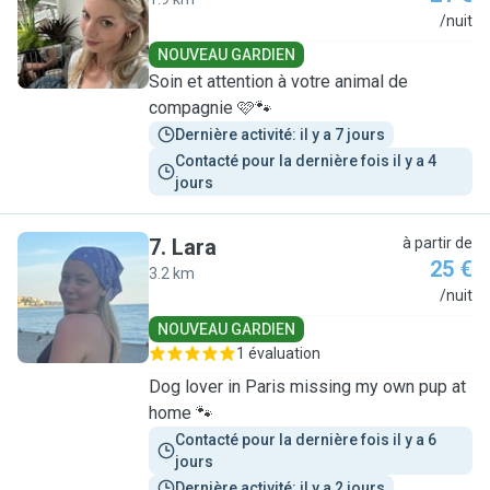
N
/nuit
NOUVEAU GARDIEN
Soin et attention à votre animal de
compagnie 🩷🐾
Dernière activité: il y a 7 jours
Contacté pour la dernière fois il y a 4 
jours
7
.
Lara
à partir de
25 €
3.2 km
L
/nuit
NOUVEAU GARDIEN
1 évaluation
Dog lover in Paris missing my own pup at
home 🐾
Contacté pour la dernière fois il y a 6 
jours
Dernière activité: il y a 2 jours