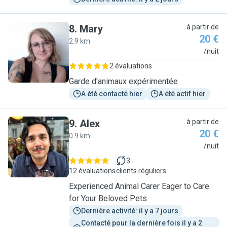
8
.
Mary
à partir de
20 €
2.9 km
M
/nuit
2 évaluations
Garde d'animaux expérimentée
A été contacté hier
A été actif hier
9
.
Alex
à partir de
20 €
0.9 km
A
/nuit
3
12 évaluations
clients réguliers
Experienced Animal Carer Eager to Care
for Your Beloved Pets
Dernière activité: il y a 7 jours
Contacté pour la dernière fois il y a 2 