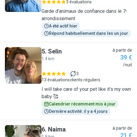
3 évaluations
Garde d’animaux de confiance dans le 7ᵉ
arrondissement
A été actif hier
Répond habituellement dans les un jour
5
.
Selin
à partir de
39 €
1.4 km
S
/nuit
3
13 évaluations
clients réguliers
I will take care of your pet like it’s my own
baby 🥰
Calendrier récemment mis à jour
Dernière activité: il y a 4 jours
6
.
Naima
à partir de
21 €
1.9 km