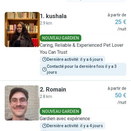
1
.
kushala
à partir de
25 €
2.9 km
K
/nuit
NOUVEAU GARDIEN
Caring, Reliable & Experienced Pet Lover
You Can Trust
Dernière activité: il y a 6 jours
Contacté pour la dernière fois il y a 3 
jours
2
.
Romain
à partir de
50 €
2.8 km
R
/nuit
NOUVEAU GARDIEN
Gardien avec expérience
Dernière activité: il y a 4 jours