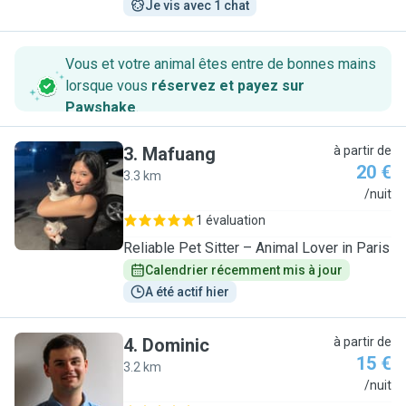
Je vis avec 1 chat
Vous et votre animal êtes entre de bonnes mains
lorsque vous
réservez et payez sur
Pawshake
.
3
.
Mafuang
à partir de
20 €
3.3 km
M
/nuit
1 évaluation
Reliable Pet Sitter – Animal Lover in Paris
Calendrier récemment mis à jour
A été actif hier
4
.
Dominic
à partir de
15 €
3.2 km
D
/nuit