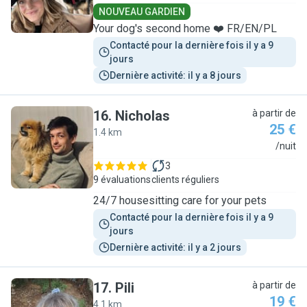
NOUVEAU GARDIEN
Your dog's second home ❤️ FR/EN/PL
Contacté pour la dernière fois il y a 9 
jours
Dernière activité: il y a 8 jours
16
.
Nicholas
à partir de
25 €
1.4 km
N
/nuit
3
9 évaluations
clients réguliers
24/7 housesitting care for your pets
Contacté pour la dernière fois il y a 9 
jours
Dernière activité: il y a 2 jours
17
.
Pili
à partir de
19 €
4.1 km