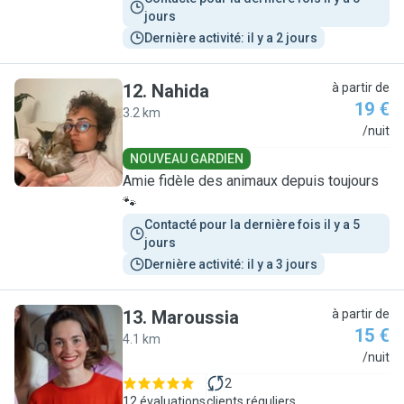
jours
Dernière activité: il y a 2 jours
12
.
Nahida
à partir de
19 €
3.2 km
N
/nuit
NOUVEAU GARDIEN
Amie fidèle des animaux depuis toujours
🐾
Contacté pour la dernière fois il y a 5 
jours
Dernière activité: il y a 3 jours
13
.
Maroussia
à partir de
15 €
4.1 km
M
/nuit
2
12 évaluations
clients réguliers