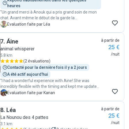
Répond habituellement dans les quelques 
heures
"Un grand merci à Anouk qui a pris grand soin de mon
chat. Avant même le début de la garde la
communication a été hyper claire et facile et Anouk
L
Evaluation faite par Léa
s'est montrée très arrangeante. Elle m'a envoyé des
photos tous les jours et mon chat était détendu. Elle ne
7
.
Áine
à partir de
voulait même plus partir à la fin de séjour 😉 Je
25 €
recommande Anouk les yeux fermés et je n'hésiterai
animal whisperer
pas à faire à nouveau appel à elle. "
/nuit
5.8 km
(
2 évaluations
)
Contacté pour la dernière fois il y a 2 jours
A été actif aujourd'hui
"I had a wonderful experience with Aine! She was
incredibly flexible with the timing and kept me updated
throughout the day with plenty of photos and
K
Evaluation faite par Kanan
messages. It really put my mind at ease. She is a lovely
person and clearly cares a lot about animals. I highly
8
.
Léa
à partir de
recommend her to anyone looking for a reliable and
25 €
kind sitter!"
La Nounou des 4 pattes
/nuit
3.1 km