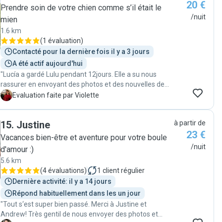
20 €
Inès est pour moi l'une des meilleures petsitter que l'on
Prendre soin de votre chien comme s’il était le
puisse trouver dans le 20ème arrondissement!"
/nuit
mien
1.6 km
(
1 évaluation
)
Contacté pour la dernière fois il y a 3 jours
A été actif aujourd'hui
"Lucía a gardé Lulu pendant 12jours. Elle a su nous
rassurer en envoyant des photos et des nouvelles de
Lulu tout au long de la garde. Un grand merci à elle, si
V
Evaluation faite par Violette
besoin nous savons qu’on peu compter sur elle ! "
15
.
Justine
à partir de
23 €
Vacances bien-être et aventure pour votre boule
/nuit
d'amour :)
5.6 km
(
4 évaluations
)
1
client régulier
Dernière activité: il y a 14 jours
Répond habituellement dans les un jour
"Tout s‘est super bien passé. Merci à Justine et
Andrew! Très gentil de nous envoyer des photos et