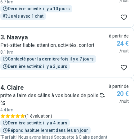
/nuit
6.7 km
Dernière activité: il y a 10 jours
Je vis avec 1 chat
3
.
Naavya
à partir de
24 €
Pet-sitter fiable: attention, activités, confort
/nuit
8.1 km
Contacté pour la dernière fois il y a 7 jours
Dernière activité: il y a 3 jours
4
.
Claire
à partir de
20 €
prête à faire des câlins à vos boules de poils 🥰
/nuit
🥰
4.4 km
(
1 évaluation
)
Dernière activité: il y a 4 jours
Répond habituellement dans les un jour
"Parfait ! Nous avons laissé Socquette à Claire pendant