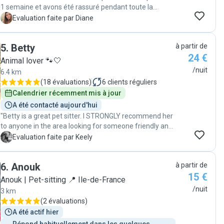
1 semaine et avons été rassuré pendant toute la
période ! Nous avons eu des nouvelles régulièrement et
D
Evaluation faite par Diane
avons été ravis de savoir que tout allait bien :) "
5
.
Betty
à partir de
24 €
Animal lover 🐾🤍
/nuit
6.4 km
(
18 évaluations
)
6
clients réguliers
Calendrier récemment mis à jour
A été contacté aujourd'hui
"Betty is a great pet sitter. I STRONGLY recommend her
to anyone in the area looking for someone friendly and
professional. :)"
K
Evaluation faite par Keely
6
.
Anouk
à partir de
15 €
Anouk | Pet-sitting 📍 Ile-de-France
/nuit
3 km
(
2 évaluations
)
A été actif hier