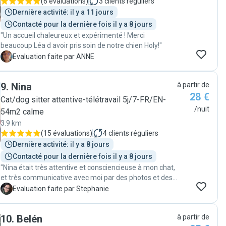
(
6 évaluations
)
3
clients réguliers
Dernière activité: il y a 11 jours
Contacté pour la dernière fois il y a 8 jours
"Un accueil chaleureux et expérimenté ! Merci
beaucoup Léa d avoir pris soin de notre chien Holy!"
A
Evaluation faite par ANNE
9
.
Nina
à partir de
28 €
Cat/dog sitter attentive-télétravail 5j/7-FR/EN-
/nuit
54m2 calme
3.9 km
(
15 évaluations
)
4
clients réguliers
Dernière activité: il y a 8 jours
Contacté pour la dernière fois il y a 8 jours
"Nina était très attentive et consciencieuse à mon chat,
et très communicative avec moi par des photos et des
messages. Son apartment est grand et bel, avec
S
Evaluation faite par Stephanie
beaucoup des endroits pour les chats à se cacher
quand ils ont l'envie. Je n'hésiterai pas à demander à
10
.
Belén
à partir de
Nina la prochain fois que mon chat a besoin d'un