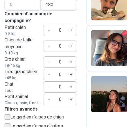
D
Combien d’animaux de
compagnie?
Petit chien
-
+
0-8 kg
Chien de taille
N
-
+
moyenne
8-18 kg
Gros chien
-
+
18-45 kg
Très grand chien
-
+
+45 kg
Chat
-
+
Tout
C
Petit animal
-
+
Oiseau, lapin, furet...
Filtres avancés
Le gardien n'a pas de chien
Le gardien n'a pas d'autres