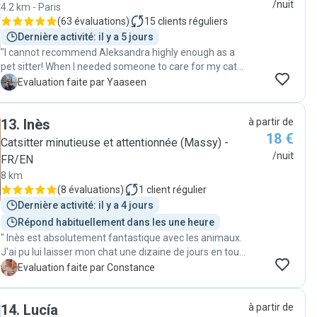
/nuit
4.2 km - Paris
(
63 évaluations
)
15
clients réguliers
Dernière activité: il y a 5 jours
"I cannot recommend Aleksandra highly enough as a
pet sitter! When I needed someone to care for my cat
Bristol during a two-week vacation, I was naturally
Y
Evaluation faite par Yaaseen
anxious about leaving my beloved pet with someone
new. From the very first day, Aleksandra put all my
13
.
Inès
à partir de
worries to rest with her exceptional care and
18 €
professionalism. She sent regular updates with photos
Catsitter minutieuse et attentionnée (Massy) -
and videos that showed Bristol was not only well-cared
/nuit
FR/EN
for but genuinely happy and comfortable. It was clear
8 km
that Aleksandra understood Bristol’s personality and
(
8 évaluations
)
1
client régulier
needs, maintaining her routine while giving her plenty
Dernière activité: il y a 4 jours
of attention and affection. The updates were detailed
and frequent enough that I felt connected to my pet
Répond habituellement dans les une heure
throughout my entire trip."
" Inès est absolutement fantastique avec les animaux.
J'ai pu lui laisser mon chat une dizaine de jours en toute
confiance, elle est extrêmement attentive à leurs
C
Evaluation faite par Constance
besoins, très prévenante et partage des nouvelles
régulièrement! Je vous la recommande vivement, j'ai
14
.
Lucía
à partir de
retrouvé mon chat très heureuse et en pleine forme.