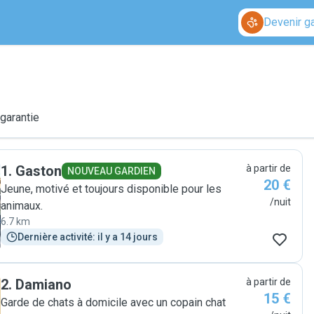
Devenir g
 garantie
1
.
Gaston
à partir de
NOUVEAU GARDIEN
20 €
Jeune, motivé et toujours disponible pour les
/nuit
animaux.
6.7 km
Dernière activité: il y a 14 jours
2
.
Damiano
à partir de
15 €
Garde de chats à domicile avec un copain chat