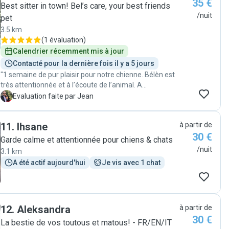
35 €
gardienne !"
Best sitter in town! Bel’s care, your best friends
/nuit
pet
3.5 km
(
1 évaluation
)
Calendrier récemment mis à jour
Contacté pour la dernière fois il y a 5 jours
"1 semaine de pur plaisir pour notre chienne. Bélèn est
très attentionnée et à l’écoute de l’animal. A
recommander à 1000% Encore Merci Bélèn "
J
Evaluation faite par Jean
11
.
Ihsane
à partir de
30 €
Garde calme et attentionnée pour chiens & chats
/nuit
3.1 km
A été actif aujourd'hui
Je vis avec 1 chat
12
.
Aleksandra
à partir de
30 €
La bestie de vos toutous et matous! - FR/EN/IT