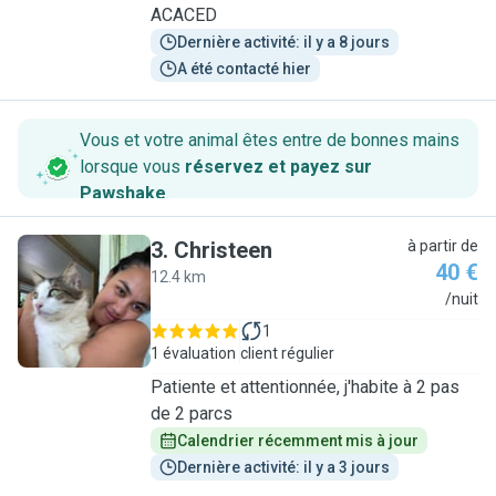
ACACED
Dernière activité: il y a 8 jours
A été contacté hier
Vous et votre animal êtes entre de bonnes mains
lorsque vous
réservez et payez sur
Pawshake
.
3
.
Christeen
à partir de
40 €
12.4 km
C
/nuit
1
1 évaluation
client régulier
Patiente et attentionnée, j'habite à 2 pas
de 2 parcs
Calendrier récemment mis à jour
Dernière activité: il y a 3 jours