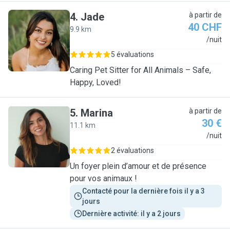
4
.
Jade
à partir de
40 CHF
9.9 km
J
/nuit
5 évaluations
Caring Pet Sitter for All Animals – Safe,
Happy, Loved!
5
.
Marina
à partir de
30 €
11.1 km
M
/nuit
2 évaluations
Un foyer plein d’amour et de présence
pour vos animaux !
Contacté pour la dernière fois il y a 3 
jours
Dernière activité: il y a 2 jours