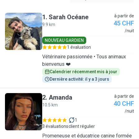
1
.
Sarah Océane
à partir de
45 CHF
9.9 km
S
/nuit
NOUVEAU GARDIEN
1 évaluation
Vétérinaire passionnée • Tous animaux
bienvenus ❤️
Calendrier récemment mis à jour
Dernière activité: il y a 3 jours
2
.
Amanda
à partir de
40 CHF
10.5 km
A
/nuit
1
3 évaluations
client régulier
Promeneuse et éducatrice canine formée