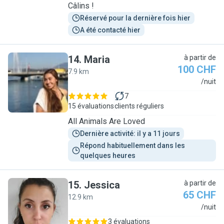
Câlins !
Réservé pour la dernière fois hier
A été contacté hier
14
.
Maria
à partir de
100 CHF
7.9 km
M
/nuit
7
15 évaluations
clients réguliers
All Animals Are Loved
Dernière activité: il y a 11 jours
Répond habituellement dans les 
quelques heures
15
.
Jessica
à partir de
65 CHF
12.9 km
J
/nuit
3 évaluations