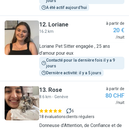
jours
A été actif aujourd'hui
12
.
Loriane
à partir de
20 €
16.2 km
L
/nuit
Loriane Pet Sitter engagée , 25 ans
d’amour pour eux
Contacté pour la dernière fois il y a 9 
jours
Dernière activité: il y a 5 jours
13
.
Rose
à partir de
80 CHF
8.6 km - Genève
R
/nuit
6
18 évaluations
clients réguliers
Donneuse d’Attention, de Confiance et de