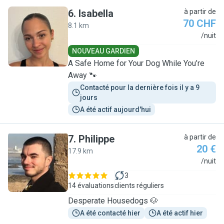
6
.
Isabella
à partir de
70 CHF
8.1 km
I
/nuit
NOUVEAU GARDIEN
A Safe Home for Your Dog While You’re
Away 🐾
Contacté pour la dernière fois il y a 9 
jours
A été actif aujourd'hui
7
.
Philippe
à partir de
20 €
17.9 km
P
/nuit
3
14 évaluations
clients réguliers
Desperate Housedogs 🐶
A été contacté hier
A été actif hier