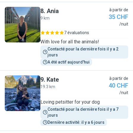
8
.
Ania
à partir de
35 CHF
9 km
A
/nuit
7 évaluations
With love for all the animals!
Contacté pour la dernière fois il y a 2 
jours
A été actif aujourd'hui
9
.
Kate
à partir de
40 CHF
19.3 km
K
/nuit
Loving petsitter for your dog
Contacté pour la dernière fois il y a 7 
jours
Dernière activité: il y a 6 jours