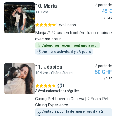
10
.
Maria
à partir de
45 €
11.3 km
M
/nuit
1 évaluation
Marija // 22 ans en frontière franco-suisse
avec ma sœur
Calendrier récemment mis à jour
Dernière activité: il y a 9 jours
11
.
Jéssica
à partir de
50 CHF
10.9 km - Chêne-Bourg
J
/nuit
1
3 évaluations
client régulier
Caring Pet Lover in Geneva | 2 Years Pet
Sitting Experience
Contacté pour la dernière fois il y a 2 