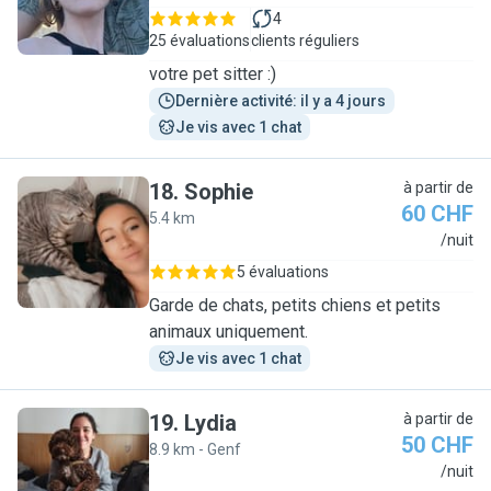
4
25 évaluations
clients réguliers
votre pet sitter :)
Dernière activité: il y a 4 jours
Je vis avec 1 chat
18
.
Sophie
à partir de
60 CHF
5.4 km
S
/nuit
5 évaluations
Garde de chats, petits chiens et petits
animaux uniquement.
Je vis avec 1 chat
19
.
Lydia
à partir de
50 CHF
8.9 km - Genf
L
/nuit