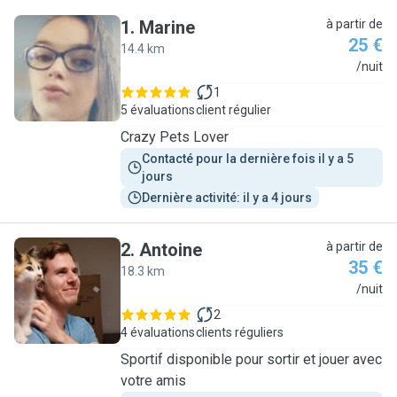
1
.
Marine
à partir de
25 €
14.4 km
M
/nuit
1
5 évaluations
client régulier
Crazy Pets Lover
Contacté pour la dernière fois il y a 5 
jours
Dernière activité: il y a 4 jours
2
.
Antoine
à partir de
35 €
18.3 km
A
/nuit
2
4 évaluations
clients réguliers
Sportif disponible pour sortir et jouer avec
votre amis