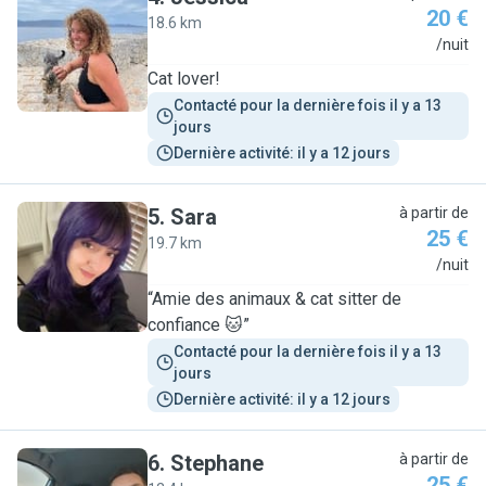
20 €
18.6 km
J
/nuit
Cat lover!
Contacté pour la dernière fois il y a 13 
jours
Dernière activité: il y a 12 jours
5
.
Sara
à partir de
25 €
19.7 km
S
/nuit
“Amie des animaux & cat sitter de
confiance 🐱”
Contacté pour la dernière fois il y a 13 
jours
Dernière activité: il y a 12 jours
6
.
Stephane
à partir de
25 €