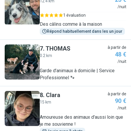
12.4 km
S
/nuit
1 évaluation
Des câlins comme à la maison
Répond habituellement dans les un jour
7
.
THOMAS
à partir de
48 €
0.2 km
T
/nuit
Garde d’animaux à domicile | Service
Professionnel 🐾
8
.
Clara
à partir de
90 €
15 km
C
/nuit
Amoureuse des animaux d'aussi loin que
je me souvienne !