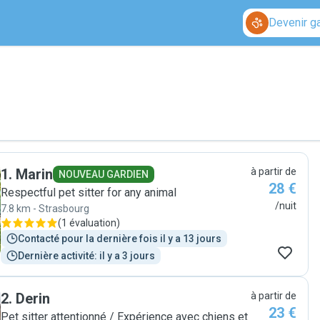
Devenir g
1
.
Marin
à partir de
NOUVEAU GARDIEN
28 €
Respectful pet sitter for any animal
/nuit
7.8 km - Strasbourg
(
1 évaluation
)
Contacté pour la dernière fois il y a 13 jours
Dernière activité: il y a 3 jours
2
.
Derin
à partir de
23 €
Pet sitter attentionné / Expérience avec chiens et