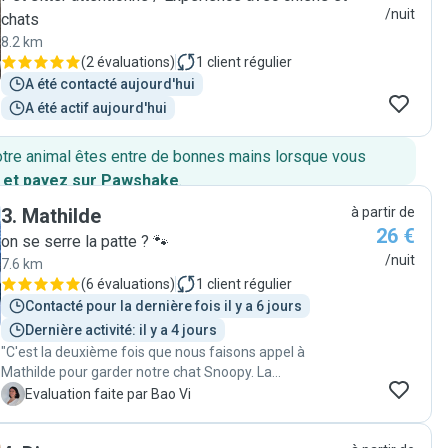
/nuit
chats
8.2 km
(
2 évaluations
)
1
client régulier
A été contacté aujourd'hui
A été actif aujourd'hui
otre animal êtes entre de bonnes mains lorsque vous
 et payez sur Pawshake
.
3
.
Mathilde
à partir de
26 €
on se serre la patte ? 🐾
/nuit
7.6 km
(
6 évaluations
)
1
client régulier
Contacté pour la dernière fois il y a 6 jours
Dernière activité: il y a 4 jours
"C'est la deuxième fois que nous faisons appel à
Mathilde pour garder notre chat Snoopy. La
communication est très fluide et nous avons retrouvé
B
Evaluation faite par Bao Vi
Snoopy en pleine forme après notre semaine de
vacances !"