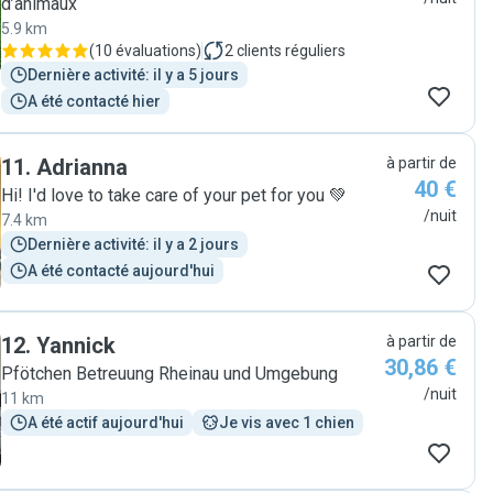
d’animaux
5.9 km
(
10 évaluations
)
2
clients réguliers
Dernière activité: il y a 5 jours
A été contacté hier
11
.
Adrianna
à partir de
40 €
Hi! I'd love to take care of your pet for you 💚
/nuit
7.4 km
Dernière activité: il y a 2 jours
A été contacté aujourd'hui
12
.
Yannick
à partir de
30,86 €
Pfötchen Betreuung Rheinau und Umgebung
/nuit
11 km
A été actif aujourd'hui
Je vis avec 1 chien