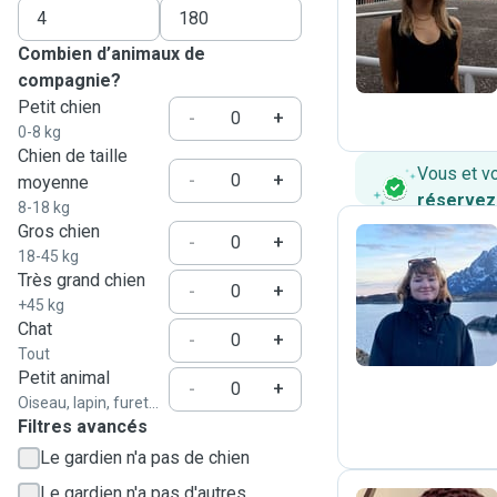
D
Combien d’animaux de
compagnie?
Petit chien
-
+
0-8 kg
Chien de taille
Vous et v
-
+
moyenne
réservez
8-18 kg
Gros chien
-
+
18-45 kg
Très grand chien
M
-
+
+45 kg
Chat
-
+
Tout
Petit animal
-
+
Oiseau, lapin, furet...
Filtres avancés
Le gardien n'a pas de chien
Le gardien n'a pas d'autres