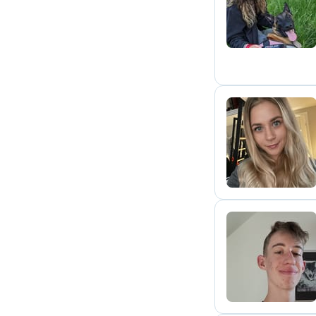
E
A
Y