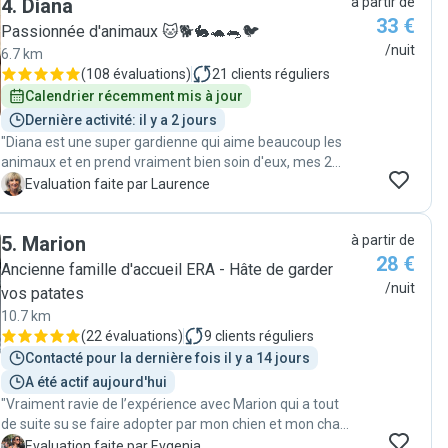
4
.
Diana
à partir de
33 €
Passionnée d'animaux 🐱🐕🐇🐢🐀🐦
/nuit
6.7 km
(
108 évaluations
)
21
clients réguliers
Calendrier récemment mis à jour
Dernière activité: il y a 2 jours
"Diana est une super gardienne qui aime beaucoup les
animaux et en prend vraiment bien soin d'eux, mes 2
chats l'ont beaucoup appréciée il y a eu une belle
L
Evaluation faite par Laurence
complicité 💫"
5
.
Marion
à partir de
28 €
Ancienne famille d'accueil ERA - Hâte de garder
/nuit
vos patates
10.7 km
(
22 évaluations
)
9
clients réguliers
Contacté pour la dernière fois il y a 14 jours
A été actif aujourd'hui
"Vraiment ravie de l’expérience avec Marion qui a tout
de suite su se faire adopter par mon chien et mon chat
et s’assurer qu’ils se portent au mieux pendant mon
E
Evaluation faite par Evgenia