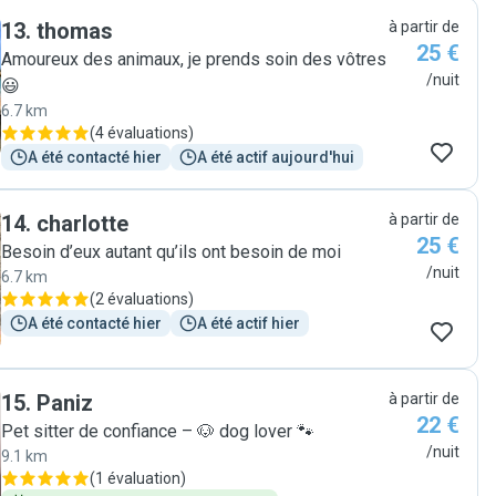
13
.
thomas
à partir de
25 €
Amoureux des animaux, je prends soin des vôtres
/nuit
😃
6.7 km
(
4 évaluations
)
A été contacté hier
A été actif aujourd'hui
14
.
charlotte
à partir de
25 €
Besoin d’eux autant qu’ils ont besoin de moi
/nuit
6.7 km
(
2 évaluations
)
A été contacté hier
A été actif hier
15
.
Paniz
à partir de
22 €
Pet sitter de confiance – 🐶 dog lover 🐾
/nuit
9.1 km
(
1 évaluation
)