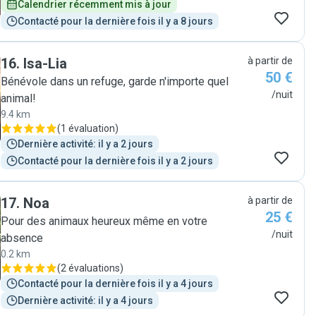
Calendrier récemment mis à jour
Contacté pour la dernière fois il y a 8 jours
16
.
Isa-Lia
à partir de
50 €
Bénévole dans un refuge, garde n'importe quel
/nuit
animal!
9.4 km
(
1 évaluation
)
Dernière activité: il y a 2 jours
Contacté pour la dernière fois il y a 2 jours
17
.
Noa
à partir de
25 €
Pour des animaux heureux même en votre
/nuit
absence
0.2 km
(
2 évaluations
)
Contacté pour la dernière fois il y a 4 jours
Dernière activité: il y a 4 jours