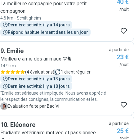
40 €
La meilleure compagnie pour votre petit
/nuit
compagnon
4.5 km - Schiltigheim
Dernière activité: il y a 14 jours
Répond habituellement dans les un jour
9
.
Emilie
à partir de
23 €
Meilleure amie des animaux 💛🐈
/nuit
14.9 km
(
4 évaluations
)
1
client régulier
Dernière activité: il y a 13 jours
Dernière activité: il y a 10 jours
"Emilie est sérieuse et impliquée. Nous avons apprécié
le respect des consignes, la communication et les
photos de notre Snoopy, chatte de 6 ans. Nous referons
B
Evaluation faite par Bao Vi
appel à elle pour d'autres gardes !"
10
.
Eléonore
à partir de
25 €
Étudiante vétérinaire motivée et passionnée
/nuit