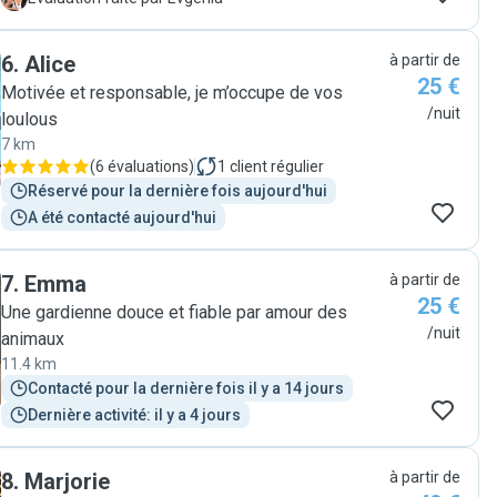
absence. J’ai beaucoup apprécié sa bienveillance, et
son attention, les news, photos et vidéos régulières et
6
.
Alice
à partir de
sa flexibilité pour leur confort. Je reviendrai
25 €
certainement vers Marion pour de futures gardes et la
Motivée et responsable, je m’occupe de vos
recommande avec enthousiasme!"
/nuit
loulous
7 km
(
6 évaluations
)
1
client régulier
Réservé pour la dernière fois aujourd'hui
A été contacté aujourd'hui
7
.
Emma
à partir de
25 €
Une gardienne douce et fiable par amour des
/nuit
animaux
11.4 km
Contacté pour la dernière fois il y a 14 jours
Dernière activité: il y a 4 jours
8
.
Marjorie
à partir de