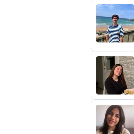
T
C
P