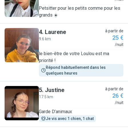
Petsitter pour les petits comme pour les
grands ☀️
4
.
Laurene
à partir de
25 €
9.6 km
L
/nuit
le bien-être de votre Loulou est ma
priorité !
Répond habituellement dans les 
quelques heures
5
.
Justine
à partir de
26 €
17.5 km
J
/nuit
Garde D’animaux
Je vis avec 1 chien, 1 chat