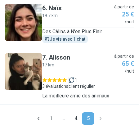
6
.
Naïs
à partir de
25 €
19.7 km
N
/nuit
Des Câlins à N'en Plus Finir
Je vis avec 1 chat
7
.
Alisson
à partir de
65 €
17 km
A
/nuit
1
3 évaluations
client régulier
La meilleure amie des animaux
1
...
4
5