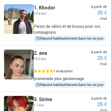
1
.
Khodor
à partir de
25 €
19.6 km
K
/nuit
Pleins de câlins et de bisous pour vos
compagnons
Répond habituellement dans les un jour
2
.
ana
à partir de
25 €
19.5 km
A
/nuit
1 évaluation
promenade plus gardiennage
Répond habituellement dans les un jour
3
.
Sirine
à partir de
25 €
1.7 km
S
/nuit