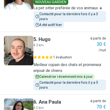
NOUVEAU GARDIEN
La pet sitter préférée de vos animaux ☀️
Contacté pour la dernière fois il y a 3 
jours
A été actif hier
5
.
Hugo
à partir de
30 €
4.3 km
H
/nuit
1 évaluation
Meilleur copain des chats et promeneur
enjoué de chiens
Calendrier récemment mis à jour
Contacté pour la dernière fois il y a 5 
jours
6
.
Ana Paula
à partir de
70 €
4.5 km