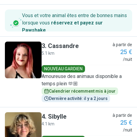
Vous et votre animal êtes entre de bonnes mains
lorsque vous
réservez et payez sur
Pawshake
.
3
.
Cassandre
à partir de
25 €
5.1 km
C
/nuit
NOUVEAU GARDIEN
Amoureuse des animaux disponible a
temps plein 🫶🏼
Calendrier récemment mis à jour
Dernière activité: il y a 2 jours
4
.
Sibylle
à partir de
25 €
4.1 km
S
/nuit