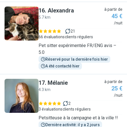
16
.
Alexandra
à partir de
45 €
5.7 km
A
/nuit
21
66 évaluations
clients réguliers
Pet sitter expérimentée FR/ENG avis –
5.0
Réservé pour la dernière fois hier
A été contacté hier
17
.
Mélanie
à partir de
25 €
4.3 km
M
/nuit
2
3 évaluations
clients réguliers
Petsitteuse à la campagne et à la ville !!
Dernière activité: il y a 2 jours