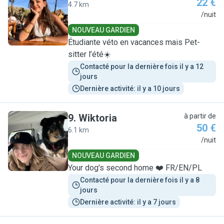
22 €
4.7 km
S
/nuit
NOUVEAU GARDIEN
Étudiante véto en vacances mais Pet-
sitter l’été☀️
Contacté pour la dernière fois il y a 12 
jours
Dernière activité: il y a 10 jours
9
.
Wiktoria
à partir de
50 €
6.1 km
W
/nuit
NOUVEAU GARDIEN
Your dog's second home ❤️ FR/EN/PL
Contacté pour la dernière fois il y a 8 
jours
Dernière activité: il y a 7 jours