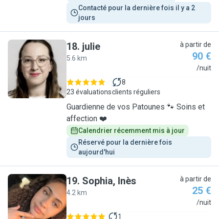
Contacté pour la dernière fois il y a 2 
jours
18
.
julie
à partir de
90 €
5.6 km
J
/nuit
8
23 évaluations
clients réguliers
Guardienne de vos Patounes 🐾 Soins et
affection ❤️
Calendrier récemment mis à jour
Réservé pour la dernière fois 
aujourd'hui
19
.
Sophia, Inès
à partir de
25 €
4.2 km
S
/nuit
1