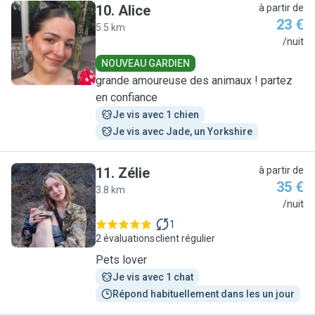
10
.
Alice
à partir de
23 €
5.5 km
A
/nuit
NOUVEAU GARDIEN
grande amoureuse des animaux ! partez
en confiance
Je vis avec 1 chien
Je vis avec Jade, un Yorkshire
11
.
Zélie
à partir de
35 €
3.8 km
Z
/nuit
1
2 évaluations
client régulier
Pets lover
Je vis avec 1 chat
Répond habituellement dans les un jour