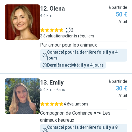
12
.
Olena
à partir de
50 €
4.4 km
O
/nuit
2
3 évaluations
clients réguliers
Par amour pour les animaux
Contacté pour la dernière fois il y a 4 
jours
Dernière activité: il y a 4 jours
13
.
Emily
à partir de
30 €
5.4 km - Paris
E
/nuit
4 évaluations
Compagnon de Confiance ♥️🐾 Les
animaux heureux
Contacté pour la dernière fois il y a 8 