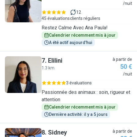
A
/nuit
12
45 évaluations
clients réguliers
Restez Calme Avec Ana Paula!
Calendrier récemment mis à jour
A été actif aujourd'hui
7
.
Elilini
à partir de
50 €
1.3 km
E
/nuit
3 évaluations
Passionnée des animaux : soin, rigueur et
attention
Calendrier récemment mis à jour
Dernière activité: il y a 5 jours
8
.
Sidney
à partir de