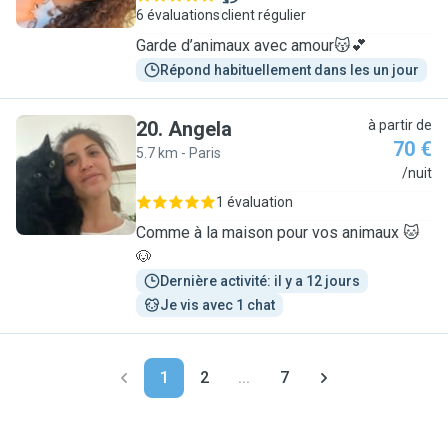
6 évaluations
client régulier
Garde d’animaux avec amour😽💕
Répond habituellement dans les un jour
20
.
Angela
à partir de
70 €
5.7 km - Paris
A
/nuit
1 évaluation
Comme à la maison pour vos animaux 🐱
🐶
Dernière activité: il y a 12 jours
Je vis avec 1 chat
1
2
...
7