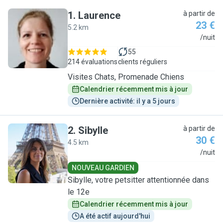
1
.
Laurence
à partir de
23 €
5.2 km
L
/nuit
55
214 évaluations
clients réguliers
Visites Chats, Promenade Chiens
Calendrier récemment mis à jour
Dernière activité: il y a 5 jours
2
.
Sibylle
à partir de
30 €
4.5 km
S
/nuit
NOUVEAU GARDIEN
Sibylle, votre petsitter attentionnée dans
le 12e
Calendrier récemment mis à jour
A été actif aujourd'hui