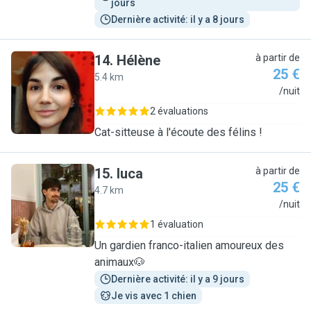
jours
Dernière activité: il y a 8 jours
14
.
Hélène
à partir de
25 €
5.4 km
H
/nuit
2 évaluations
Cat-sitteuse à l'écoute des félins !
15
.
luca
à partir de
25 €
4.7 km
L
/nuit
1 évaluation
Un gardien franco-italien amoureux des
animaux🐶
Dernière activité: il y a 9 jours
Je vis avec 1 chien