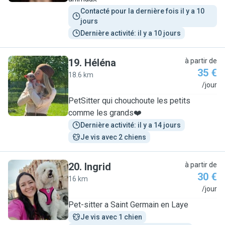
Contacté pour la dernière fois il y a 10 
jours
Dernière activité: il y a 10 jours
19
.
Héléna
à partir de
35 €
18.6 km
H
/jour
PetSitter qui chouchoute les petits
comme les grands❤️
Dernière activité: il y a 14 jours
Je vis avec 2 chiens
20
.
Ingrid
à partir de
30 €
16 km
I
/jour
Pet-sitter a Saint Germain en Laye
Je vis avec 1 chien