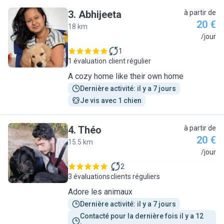
3
.
Abhijeeta
à partir de
20 €
18 km
A
/jour
1
1 évaluation
client régulier
A cozy home like their own home
Dernière activité: il y a 7 jours
Je vis avec 1 chien
4
.
Théo
à partir de
20 €
15.5 km
T
/jour
2
3 évaluations
clients réguliers
Adore les animaux
Dernière activité: il y a 7 jours
Contacté pour la dernière fois il y a 12 