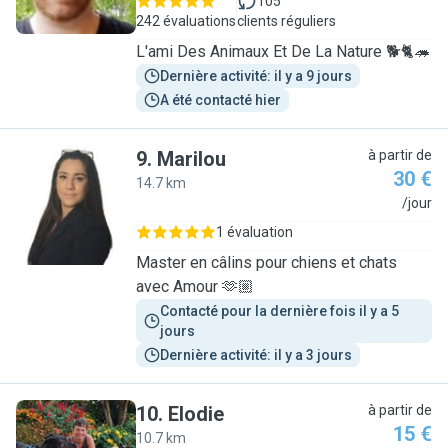
105
242 évaluations
clients réguliers
L'ami Des Animaux Et De La Nature 🐕🐈🦔
Dernière activité: il y a 9 jours
A été contacté hier
9
.
Marilou
à partir de
30 €
14.7 km
M
/jour
1 évaluation
Master en câlins pour chiens et chats
avec Amour 🫶🏼
Contacté pour la dernière fois il y a 5 
jours
Dernière activité: il y a 3 jours
10
.
Elodie
à partir de
15 €
10.7 km