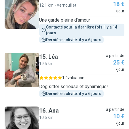
18 €
12.1 km - Vernouillet
C
/jour
Une garde pleine d’amour
Contacté pour la dernière fois il y a 14 
jours
Dernière activité: il y a 6 jours
15
.
Léa
à partir de
25 €
19.5 km
L
/jour
1 évaluation
Dog sitter sérieuse et dynamique!
Dernière activité: il y a 6 jours
16
.
Ana
à partir de
10 €
10.5 km
A
/jour