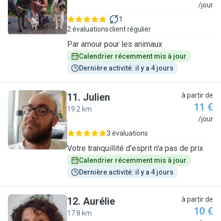
E
/jour
1
2 évaluations
client régulier
Par amour pour les animaux
Calendrier récemment mis à jour
Dernière activité: il y a 4 jours
11
.
Julien
à partir de
11 €
19.2 km
J
/jour
3 évaluations
Votre tranquillité d'esprit n'a pas de prix
Calendrier récemment mis à jour
Dernière activité: il y a 4 jours
12
.
Aurélie
à partir de
10 €
17.8 km