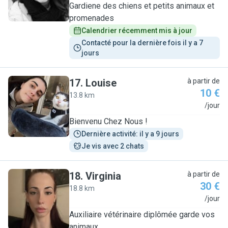
Gardiene des chiens et petits animaux et
promenades
Calendrier récemment mis à jour
Contacté pour la dernière fois il y a 7 
jours
17
.
Louise
à partir de
10 €
13.8 km
L
/jour
Bienvenu Chez Nous !
Dernière activité: il y a 9 jours
Je vis avec 2 chats
18
.
Virginia
à partir de
30 €
18.8 km
V
/jour
Auxiliaire vétérinaire diplômée garde vos
animaux