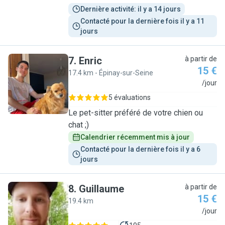
Dernière activité: il y a 14 jours
Contacté pour la dernière fois il y a 11 
jours
7
.
Enric
à partir de
15 €
17.4 km - Épinay-sur-Seine
E
/jour
5 évaluations
Le pet-sitter préféré de votre chien ou
chat ;)
Calendrier récemment mis à jour
Contacté pour la dernière fois il y a 6 
jours
8
.
Guillaume
à partir de
15 €
19.4 km
G
/jour