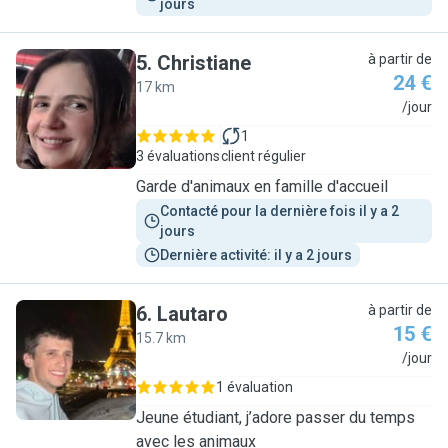
jours
5
.
Christiane
à partir de
24 €
17 km
C
/jour
1
3 évaluations
client régulier
Garde d'animaux en famille d'accueil
Contacté pour la dernière fois il y a 2 
jours
Dernière activité: il y a 2 jours
6
.
Lautaro
à partir de
15 €
15.7 km
L
/jour
1 évaluation
Jeune étudiant, j’adore passer du temps
avec les animaux