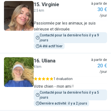
15
.
Virginie
à partir de
30 €
2.5 km
V
/jour
Passionnée par les animaux, je suis
sérieuse et dévouée.
Contacté pour la dernière fois il y a 9 
jours
A été actif hier
16
.
Uliana
à partir de
20 €
4 km
U
/jour
1 évaluation
Votre chien - mon ami !
Contacté pour la dernière fois il y a 5 
jours
Dernière activité: il y a 2 jours