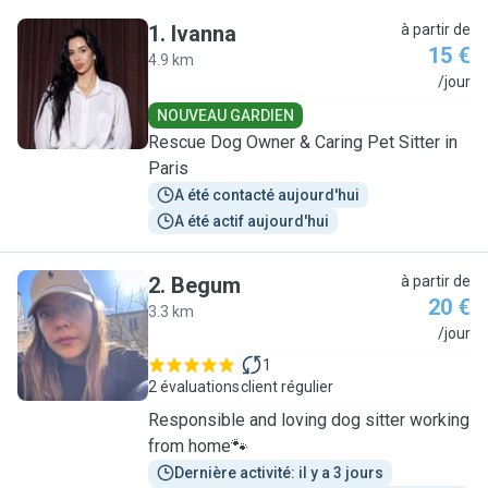
1
.
Ivanna
à partir de
15 €
4.9 km
I
/jour
NOUVEAU GARDIEN
Rescue Dog Owner & Caring Pet Sitter in
Paris
A été contacté aujourd'hui
A été actif aujourd'hui
2
.
Begum
à partir de
20 €
3.3 km
B
/jour
1
2 évaluations
client régulier
Responsible and loving dog sitter working
from home🐾
Dernière activité: il y a 3 jours