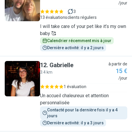
S
/jour
3
13 évaluations
clients réguliers
I will take care of your pet like it’s my own
baby 🥰
Calendrier récemment mis à jour
Dernière activité: il y a 2 jours
12
.
Gabrielle
à partir de
15 €
3.4 km
G
/jour
1 évaluation
Un accueil chaleureux et attention
personnalisée
Contacté pour la dernière fois il y a 4 
jours
Dernière activité: il y a 3 jours