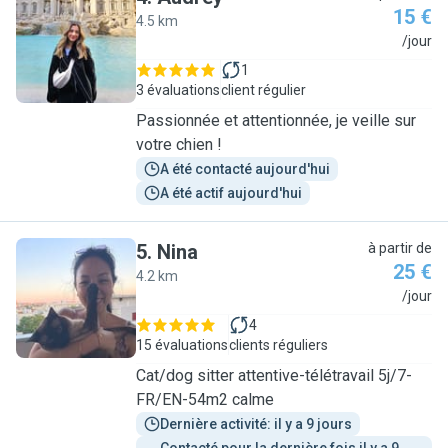
15 €
4.5 km
A
/jour
1
3 évaluations
client régulier
Passionnée et attentionnée, je veille sur
votre chien !
A été contacté aujourd'hui
A été actif aujourd'hui
5
.
Nina
à partir de
25 €
4.2 km
N
/jour
4
15 évaluations
clients réguliers
Cat/dog sitter attentive-télétravail 5j/7-
FR/EN-54m2 calme
Dernière activité: il y a 9 jours