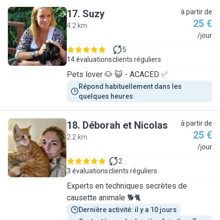
17
.
Suzy
à partir de
25 €
4.2 km
S
/jour
5
14 évaluations
clients réguliers
Pets lover 🐶 😺 - ACACED ✅
Répond habituellement dans les 
quelques heures
18
.
Déborah et Nicolas
à partir de
25 €
2.2 km
D
/jour
2
3 évaluations
clients réguliers
Experts en techniques secrètes de
causette animale 🐕🐈
Dernière activité: il y a 10 jours