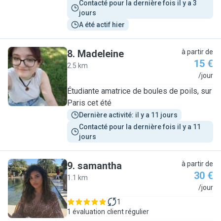
Contacté pour la dernière fois il y a 3 
jours
A été actif hier
8
.
Madeleine
à partir de
15 €
2.5 km
M
/jour
Étudiante amatrice de boules de poils, sur
Paris cet été
Dernière activité: il y a 11 jours
Contacté pour la dernière fois il y a 11 
jours
9
.
samantha
à partir de
30 €
1.1 km
S
/jour
1
1 évaluation
client régulier