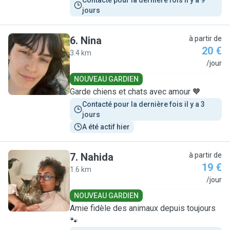
Contacté pour la dernière fois il y a 9 
jours
6
.
Nina
à partir de
20 €
3.4 km
N
/jour
NOUVEAU GARDIEN
Garde chiens et chats avec amour 🧡
Contacté pour la dernière fois il y a 3 
jours
A été actif hier
7
.
Nahida
à partir de
19 €
1.6 km
N
/jour
NOUVEAU GARDIEN
Amie fidèle des animaux depuis toujours
🐾