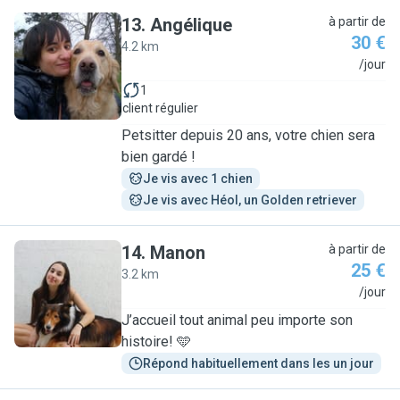
13
.
Angélique
à partir de
30 €
4.2 km
A
/jour
1
client régulier
Petsitter depuis 20 ans, votre chien sera
bien gardé !
Je vis avec 1 chien
Je vis avec Héol, un Golden retriever
14
.
Manon
à partir de
25 €
3.2 km
M
/jour
J’accueil tout animal peu importe son
histoire! 🩵
Répond habituellement dans les un jour