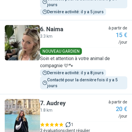
jours
Dernière activité: il y a 5 jours
6
.
Naima
à partir de
15 €
3.3 km
N
/jour
NOUVEAU GARDIEN
Soin et attention à votre animal de
compagnie 🩷🐾
Dernière activité: il y a 8 jours
Contacté pour la dernière fois il y a 5 
jours
7
.
Audrey
à partir de
20 €
1.8 km
A
/jour
1
3 évaluations
client régulier