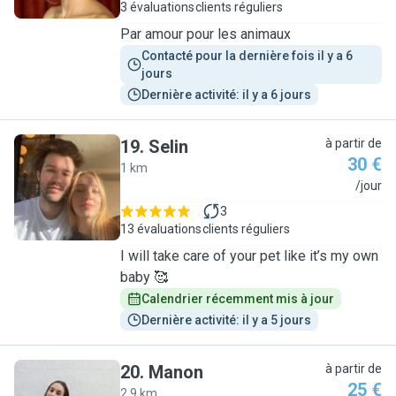
3 évaluations
clients réguliers
Par amour pour les animaux
Contacté pour la dernière fois il y a 6 
jours
Dernière activité: il y a 6 jours
19
.
Selin
à partir de
30 €
1 km
S
/jour
3
13 évaluations
clients réguliers
I will take care of your pet like it’s my own
baby 🥰
Calendrier récemment mis à jour
Dernière activité: il y a 5 jours
20
.
Manon
à partir de
25 €
2.9 km