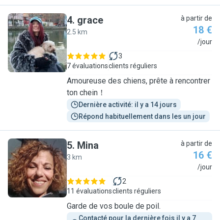
4
.
grace
à partir de
18 €
2.5 km
G
/jour
3
7 évaluations
clients réguliers
Amoureuse des chiens, prête à rencontrer
ton chein！
Dernière activité: il y a 14 jours
Répond habituellement dans les un jour
5
.
Mina
à partir de
16 €
3 km
M
/jour
2
11 évaluations
clients réguliers
Garde de vos boule de poil.
Contacté pour la dernière fois il y a 7 