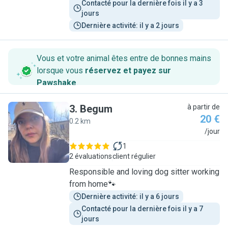
Contacté pour la dernière fois il y a 3 
jours
Dernière activité: il y a 2 jours
Vous et votre animal êtes entre de bonnes mains
lorsque vous
réservez et payez sur
Pawshake
.
3
.
Begum
à partir de
20 €
0.2 km
B
/jour
1
2 évaluations
client régulier
Responsible and loving dog sitter working
from home🐾
Dernière activité: il y a 6 jours
Contacté pour la dernière fois il y a 7 
jours