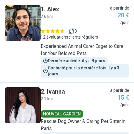
1
.
Alex
à partir de
20 €
2.6 km
A
/jour
3
12 évaluations
clients réguliers
Experienced Animal Carer Eager to Care
for Your Beloved Pets
Dernière activité: il y a 8 jours
Contacté pour la dernière fois il y a 3 
jours
2
.
Ivanna
à partir de
15 €
2.1 km
I
/jour
NOUVEAU GARDIEN
Rescue Dog Owner & Caring Pet Sitter in
Paris