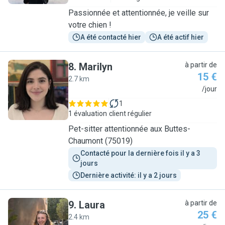
Passionnée et attentionnée, je veille sur
votre chien !
A été contacté hier
A été actif hier
8
.
Marilyn
à partir de
15 €
2.7 km
M
/jour
1
1 évaluation
client régulier
Pet-sitter attentionnée aux Buttes-
Chaumont (75019)
Contacté pour la dernière fois il y a 3 
jours
Dernière activité: il y a 2 jours
9
.
Laura
à partir de
25 €
2.4 km