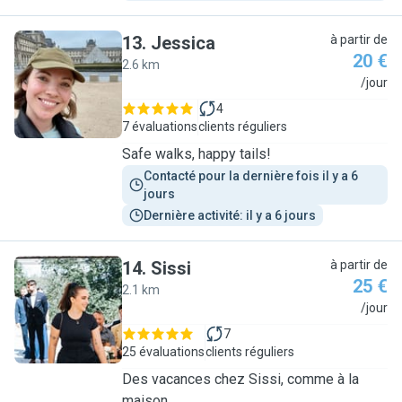
13
.
Jessica
à partir de
20 €
2.6 km
J
/jour
4
7 évaluations
clients réguliers
Safe walks, happy tails!
Contacté pour la dernière fois il y a 6 
jours
Dernière activité: il y a 6 jours
14
.
Sissi
à partir de
25 €
2.1 km
S
/jour
7
25 évaluations
clients réguliers
Des vacances chez Sissi, comme à la
maison