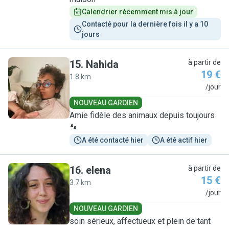
Calendrier récemment mis à jour
Contacté pour la dernière fois il y a 10 
jours
15
.
Nahida
à partir de
19 €
1.8 km
N
/jour
NOUVEAU GARDIEN
Amie fidèle des animaux depuis toujours
🐾
A été contacté hier
A été actif hier
16
.
elena
à partir de
15 €
3.7 km
E
/jour
NOUVEAU GARDIEN
soin sérieux, affectueux et plein de tant