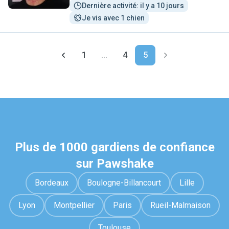
Dernière activité: il y a 10 jours
Je vis avec 1 chien
1
...
4
5
Plus de 1000 gardiens de confiance
sur Pawshake
Bordeaux
Boulogne-Billancourt
Lille
Lyon
Montpellier
Paris
Rueil-Malmaison
Toulouse