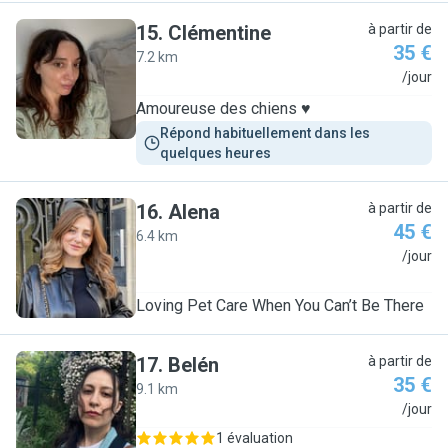
15
.
Clémentine
à partir de
35 €
7.2 km
C
/jour
Amoureuse des chiens ♥️
Répond habituellement dans les 
quelques heures
16
.
Alena
à partir de
45 €
6.4 km
A
/jour
Loving Pet Care When You Can’t Be There
17
.
Belén
à partir de
35 €
9.1 km
B
/jour
1 évaluation