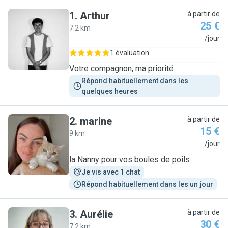
1
.
Arthur
à partir de
25 €
7.2 km
A
/jour
1 évaluation
Votre compagnon, ma priorité
Répond habituellement dans les 
quelques heures
2
.
marine
à partir de
15 €
9 km
M
/jour
la Nanny pour vos boules de poils
Je vis avec 1 chat
Répond habituellement dans les un jour
3
.
Aurélie
à partir de
30 €
7.2 km