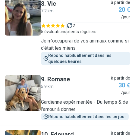
8
.
Vic
à partir de
20 €
7.2 km
V
/jour
2
5 évaluations
clients réguliers
Je m'occuperai de vos animaux comme si
c'était les miens.
Répond habituellement dans les 
quelques heures
9
.
Romane
à partir de
30 €
5.9 km
R
/jour
Gardienne expérimentée - Du temps & de
l'amour à donner
Répond habituellement dans les un jour
10
.
Edouard
à partir de