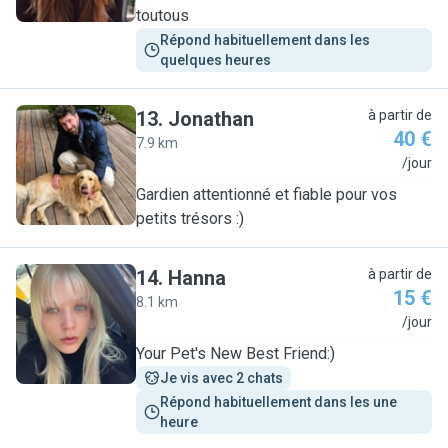
toutous
Répond habituellement dans les 
quelques heures
13
.
Jonathan
à partir de
40 €
7.9 km
J
/jour
Gardien attentionné et fiable pour vos
petits trésors :)
14
.
Hanna
à partir de
15 €
8.1 km
H
/jour
Your Pet's New Best Friend:)
Je vis avec 2 chats
Répond habituellement dans les une 
heure