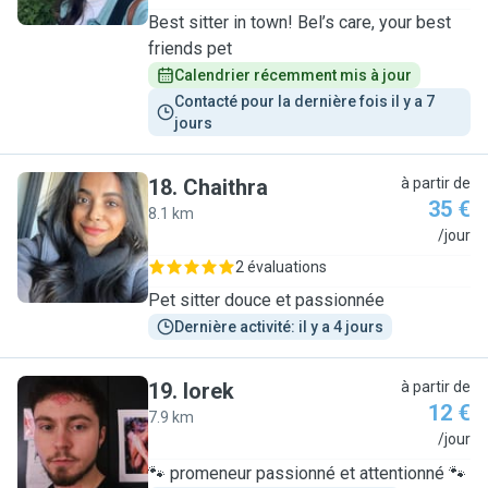
Best sitter in town! Bel’s care, your best
friends pet
Calendrier récemment mis à jour
Contacté pour la dernière fois il y a 7 
jours
18
.
Chaithra
à partir de
35 €
8.1 km
C
/jour
2 évaluations
Pet sitter douce et passionnée
Dernière activité: il y a 4 jours
19
.
Iorek
à partir de
12 €
7.9 km
I
/jour
🐾 promeneur passionné et attentionné 🐾