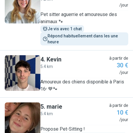
A
/jour
Pet sitter aguerrie et amoureuse des
animaux 🐾
Je vis avec 1 chat
Répond habituellement dans les une 
heure
4
.
Kevin
à partir de
30 €
5.4 km
K
/jour
Amoureux des chiens disponible à Paris
16ᵉ 💙🐾
5
.
marie
à partir de
10 €
5.4 km
M
/jour
Propose Pet-Sitting !