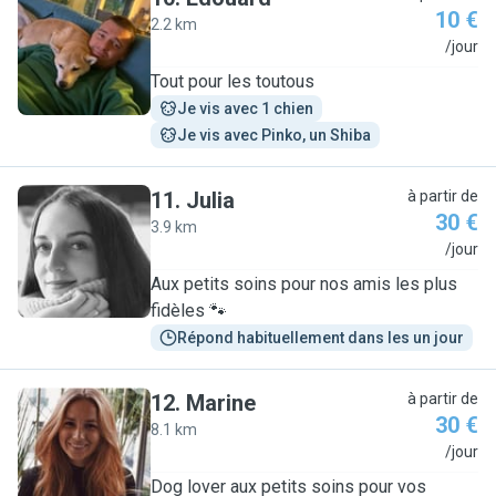
10 €
2.2 km
E
/jour
Tout pour les toutous
Je vis avec 1 chien
Je vis avec Pinko, un Shiba
11
.
Julia
à partir de
30 €
3.9 km
J
/jour
Aux petits soins pour nos amis les plus
fidèles 🐾
Répond habituellement dans les un jour
12
.
Marine
à partir de
30 €
8.1 km
M
/jour
Dog lover aux petits soins pour vos