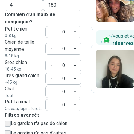
L
Combien d’animaux de
compagnie?
Petit chien
-
+
0-8 kg
Vous et v
Chien de taille
réservez
-
+
moyenne
8-18 kg
Gros chien
-
+
L
18-45 kg
Très grand chien
-
+
+45 kg
Chat
-
+
Tout
Petit animal
-
+
Oiseau, lapin, furet...
Filtres avancés
Le gardien n'a pas de chien
Le gardien n'a pas d'autres