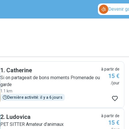
Devenir g
1
.
Catherine
à partir de
15 €
Si on partageait de bons moments Promenade ou
/jour
garde
1.1 km
Dernière activité: il y a 6 jours
2
.
Ludovica
à partir de
15 €
PET SITTER Amateur d'animaux