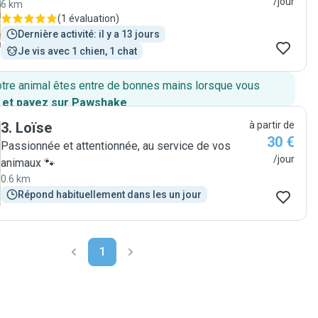
/jour
6 km
(
1 évaluation
)
Dernière activité: il y a 13 jours
Je vis avec 1 chien, 1 chat
otre animal êtes entre de bonnes mains lorsque vous
 et payez sur Pawshake
.
3
.
Loïse
à partir de
30 €
Passionnée et attentionnée, au service de vos
/jour
animaux 🐾
0.6 km
Répond habituellement dans les un jour
1