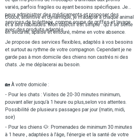
variés, parfois fragiles ou ayant besoins spécifiques. Je
peux administrer des médicaments et proposer des
Douce, attentive et dynamique, je m’adapte à chaque animal
services de toilettage, comme coupe de griffes et lavage
et à ses habitudes. Mon objectif est simple : qu’il se sente
avec des produits adaptés.
en sécurité, apaisé et entouré, même en votre absence.
Je propose des services flexibles, adaptés à vos besoins
et surtout au rythme de votre compagnon. Cependant je ne
garde pas à mon domicile des chiens non castrés ni des
chats. Je me déplacerai au besoin.
🏡 À votre domicile :
- Pour les chats : Visites de 20-30 minutes minimum,
pouvant aller jusqu’à 1 heure ou plus,selon vos attentes.
Possibilité de plusieurs passages par jour (matin, midi,
soir)
- Pour les chiens 🐶: Promenades de minimum 30 minutes
à 1 heure , adaptées à l’âge, l’énergie et la santé de votre