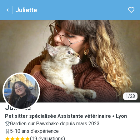
Juliette
J
1/28
Juliette
Pet sitter spécialisée Assistante vétérinaire
Lyon
Gardien sur Pawshake depuis mars 2023
5-10 ans d'expérience
(
19 évaluations
)