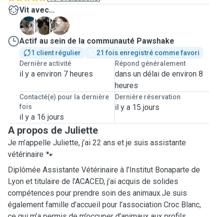
Vit avec...
A
R
R
Actif au sein de la communauté Pawshake
1 client régulier
21 fois enregistré comme favori
Dernière activité
Répond généralement
il y a environ 7 heures
dans un délai de environ 8
heures
Contacté(e) pour la dernière
Dernière réservation
fois
il y a 15 jours
il y a 16 jours
A propos de Juliette
Je m’appelle Juliette, j’ai 22 ans et je suis assistante
vétérinaire 🐾
Diplômée Assistante Vétérinaire à l’Institut Bonaparte de
Lyon et titulaire de l’ACACED, j’ai acquis de solides
compétences pour prendre soin des animaux.Je suis
également famille d’accueil pour l’association Croc Blanc,
ce qui m’a permis de m’occuper d’animaux aux profils