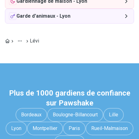
Gardiennage de maison
-
Lyon
Garde d'animaux
-
Lyon
Lévi
Plus de 1000 gardiens de confiance
sur Pawshake
Bordeaux
Boulogne-Billancourt
Lille
Lyon
Montpellier
Paris
Rueil-Malmaison