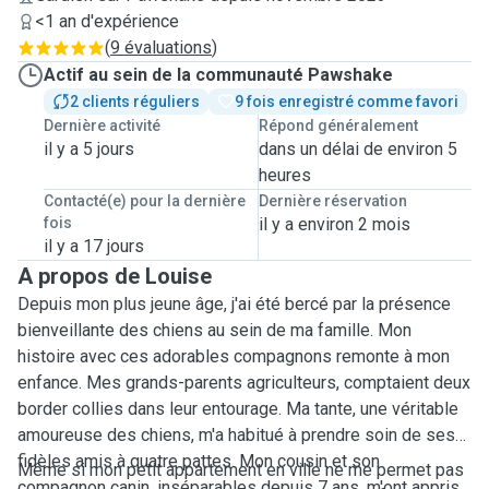
<1 an d'expérience
(
9 évaluations
)
Actif au sein de la communauté Pawshake
2 clients réguliers
9 fois enregistré comme favori
Dernière activité
Répond généralement
il y a 5 jours
dans un délai de environ 5
heures
Contacté(e) pour la dernière
Dernière réservation
fois
il y a environ 2 mois
il y a 17 jours
A propos de Louise
Depuis mon plus jeune âge, j'ai été bercé par la présence
bienveillante des chiens au sein de ma famille. Mon
histoire avec ces adorables compagnons remonte à mon
enfance. Mes grands-parents agriculteurs, comptaient deux
border collies dans leur entourage. Ma tante, une véritable
amoureuse des chiens, m'a habitué à prendre soin de ses
fidèles amis à quatre pattes. Mon cousin et son
Même si mon petit appartement en ville ne me permet pas
compagnon canin, inséparables depuis 7 ans, m'ont appris