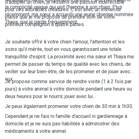
d'adopter un chien, je ressens une passion indéfectible
la complicité unique qui unit l'homme à son chien. Plus
pour ces adorables créatures. C'est avec un immense
récemment, ma sœur a accueilli une jeune chienne nommée
plaisir que je me propose de prendre soin de votre
Thaya, que je garde fréquemment.
précieux compagnon à quatre pattes.
Je souhaite offrir à votre chien l'amour, l'attention et les
soins qu'il mérite, tout en vous garantissant une totale
tranquillité d'esprit. La proximité avec ma sœur et Thaya me
permet de passer du temps de qualité avec les chiens, de
veiller sur leur bien-être, de les promener et de jouer avec
eux.
Je propose comme service de rendre visite (1 à 2 fois par
jours) à votre animal à votre domicile pendant une heure ou
deux heures pour le nourrir, jouer avec lui...
Je peux également promener votre chien de 30 min à 1h30.
Cependant je ne fais ni famille d'accueil ni gardiennage à
domicile et je ne suis pas habilitée à administrer des
médicaments à votre animal.