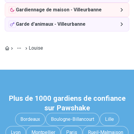
Gardiennage de maison
-
Villeurbanne
Garde d'animaux
-
Villeurbanne
Louise
Plus de 1000 gardiens de confiance
sur Pawshake
Bordeaux
Boulogne-Billancourt
Lille
Lyon
Montpellier
Paris
Rueil-Malmaison