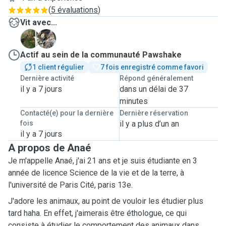
(
5 évaluations
)
Vit avec...
M
S
Actif au sein de la communauté Pawshake
1 client régulier
7 fois enregistré comme favori
Dernière activité
Répond généralement
il y a 7 jours
dans un délai de 37
minutes
Contacté(e) pour la dernière
Dernière réservation
fois
il y a plus d’un an
il y a 7 jours
A propos de Anaé
Je m'appelle Anaé, j'ai 21 ans et je suis étudiante en 3
année de licence Science de la vie et de la terre, à
l'université de Paris Cité, paris 13e.
J'adore les animaux, au point de vouloir les étudier plus
tard haha. En effet, j'aimerais être éthologue, ce qui
consiste à étudier le comportement des animaux dans