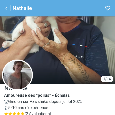
Nathalie
N
1/14
Nathalie
Amoureuse des "poilus"
Échalas
Gardien sur Pawshake depuis juillet 2025
5-10 ans d'expérience
(
2 évaluations
)