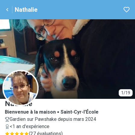
Nathalie
N
1/19
Nathalie
Bienvenue à la maison
Saint-Cyr-l'École
Gardien sur Pawshake depuis mars 2024
<1 an d'expérience
(
27 évaluations
)