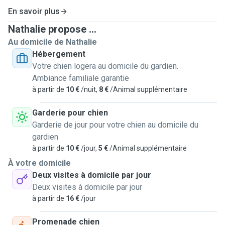
bien être comme si ils étaient les miens. Je suis la
En savoir plus
personne idéale à qui confier son chien de compagnie ,je
Nathalie propose ...
saurais leur tenir compagnie, les sortir en ballade, les
Au domicile de Nathalie
câliner,prendre soins de leur apporter de l affection et gérer
Hébergement
les repas..je dispose d un jardin cloturer ou ils pourront
Votre chien logera au domicile du gardien.
gambader ,ils dormiront avec moi dans ma chambre afin qu
Ambiance familiale garantie
ils ne sentent pas seul les nuits. Motivée à l idée de vous
à partir de
10 €
/nuit,
8 €
/Animal supplémentaire
proposez mes services, je me tiens à votre entière
disposition pour toute autre information et convenir d'un
Garderie pour chien
éventuel entretien cordialement merci à vous
Garderie de jour pour votre chien au domicile du
J ai une maison plein a pied ,avec un jardin ou vos animaux
gardien
de compagnie pourrons gambader,j irais les ballader trois
à partir de
10 €
/jour,
5 €
/Animal supplémentaire
fois par jours en leurs faisant de grande ballade,je m
À votre domicile
amuserais avec vos animaux, je les calinerais, ainsi pour
Deux visites à domicile par jour
les repas je serais gere si il ya un traitement à leur donner
Deux visites à domicile par jour
je serais gérée à leurs administrés
à partir de
16 €
/jour
Promenade chien