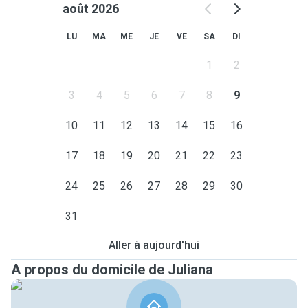
N'hésitez pas à me contacter si vous avez des questions,
août 2026
je serai ravie d'échanger avec vous ! 🐾
LU
MA
ME
JE
VE
SA
DI
1
2
3
4
5
6
7
8
9
10
11
12
13
14
15
16
17
18
19
20
21
22
23
24
25
26
27
28
29
30
31
Aller à aujourd'hui
A propos du domicile de Juliana