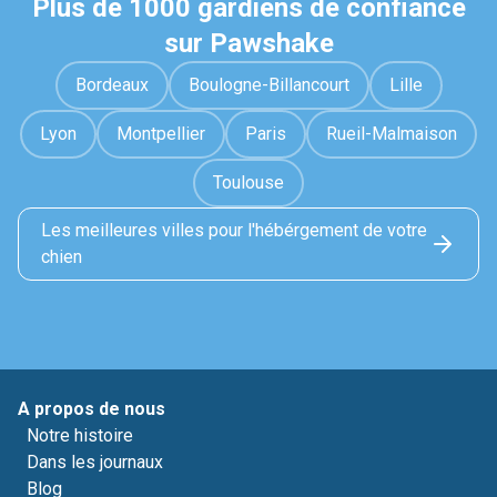
Plus de 1000 gardiens de confiance
sur Pawshake
Bordeaux
Boulogne-Billancourt
Lille
Lyon
Montpellier
Paris
Rueil-Malmaison
Toulouse
Les meilleures villes pour l'hébérgement de votre
chien
A propos de nous
Notre histoire
Dans les journaux
Blog