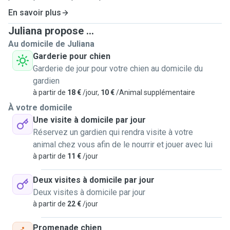
En savoir plus
🏡 Mon environnement & Ma famille
Juliana propose ...
Au domicile de Juliana
Mon logement : Un appartement de 3 pièces avec un grand
Garderie pour chien
balcon entièrement sécurisé par un filet.
Garderie de jour pour votre chien au domicile du
Présence constante : Étant à la maison tout le temps, votre
gardien
loulou ne sera jamais seul. De plus, mon conjoint et ma fille
à partir de
18 €
/jour,
10 €
/Animal supplémentaire
adorent aussi les animaux.
Mes boules de poils : J'ai deux minettes adorables et très
À votre domicile
sociables, Gali et Lupi.
Une visite à domicile par jour
Capacité : Pour le bien-être de chacun, j'accepte un
Réservez un gardien qui rendra visite à votre
maximum d'un chien et d'un chat par jour.
animal chez vous afin de le nourrir et jouer avec lui
à partir de
11 €
/jour
💼 Mes services & Compétences
Deux visites à domicile par jour
Deux visites à domicile par jour
Promenades & Visites : Balades de 30 min à 1h, ou visites
à partir de
22 €
/jour
à votre domicile (30 min ou selon vos besoins) pour nourrir,
câliner et nettoyer les litières.
Promenade chien