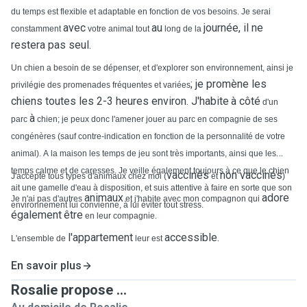
du temps est flexible et adaptable en fonction de vos besoins. Je serai
avec
au
journée, il ne
constamment
votre animal tout
long de la
restera pas seul.
Un chien a besoin de se dépenser, et d'explorer son environnement, ainsi je
; je promène les
privilégie des promenades fréquentes et variées
chiens toutes les 2-3 heures environ. J'habite
à côté
d'un
à
parc
chien; je peux donc l'amener jouer au parc en compagnie de ses
congénères (sauf contre-indication en fonction de la personnalité de votre
animal). A la maison les temps de jeu sont très importants, ainsi que les
temps calme et de caresses. Je veille également toujours à ce que le chien
vaccinés
non vaccinés
J'accepte tous types d'animaux chez moi (
et
)
ait une gamelle d'eau à disposition, et suis attentive à faire en sorte que son
animaux
adore
Je n'ai pas d'autres
et j'habite avec mon compagnon qui
environnement lui convienne, à lui éviter tout stress.
également
être
.
en leur compagnie
l'appartement
accessible.
L'ensemble de
leur est
En savoir plus
Rosalie propose ...