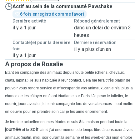
Actif au sein de la communauté Pawshake
6 fois enregistré comme favori
Dernière activité
Répond généralement
il y a 1 jour
dans un délai de environ 3
heures
Contacté(e) pour la dernière
Dernière réservation
fois
il y a plus d’un an
il y a 1 jour
A propos de Rosalie
Etant en compagnie des animaux depuis toute petite (chiens, chevaux,
chats, lapins.), je suis habituée à leur contact. Cela me ferait très plaisir de
pouvoir vous rendre service et m'occuper de vos animaux, car je n'ai plus la
chance de les côtoyer en étant étudiante sur Paris ! Je peux le toiletter, le
nourrir, jouer avec lui, lui tenir compagnie lors de vos absences... tout mettre
en oeuvre pour en prendre soin car je les aime énormément.
à
Je termine actuellement mes études et suis
la maison pendant toute la
journée
soir
et le
, ainsi j'ai énormément de temps libre à consacrer à vos
animaux (matin, midi, soir durant la semaine et les week-ends) mon emploi