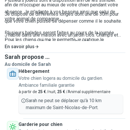
Plusieurs jouets sont à disposition afin de les stimuler.
afin de m'occuper au mieux de votre chien pendant votre
absence. Je m'adapte à vos besoins ainsi que celui de
Je dispose de différentes longes dont une de 30m pour
votre animal de compagnie.
que votre chien puisse se dépenser comme il le souhaite.
Plusieurs balades seront faites au cours de la journée.
J'habite dans une maison avec un jardin clos. Champs et
Pour les chiens qui me le permette, je pratique le
forêt à proximité. J'ai 2 enfants de 8 et 12 ans très
canicross.
En savoir plus
respectueux avec les animaux que l'on garde. Ils ne
manqueront pas d'amour et de caresses.
Sarah propose ...
Au domicile de Sarah
Il y a toujours quelqu'un à la maison et les chiens sont ici
Hébergement
comme chez eux.
Votre chien logera au domicile du gardien.
Ambiance familiale garantie
Nous acceptons jusqu'à 5 chiens par garde.
à partir de
25 €
/nuit,
25 €
/Animal supplémentaire
Sarah ne peut se déplacer qu'à 10 km
Des photos/vidéos sont envoyées afin de vous rassurer
maximum de Saint-Nicolas-de-Port.
durant la garde.
Garderie pour chien
N'hésitez pas à me contacter pour + d'informations.