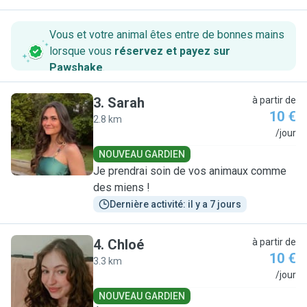
Vous et votre animal êtes entre de bonnes mains
lorsque vous
réservez et payez sur
Pawshake
.
3
.
Sarah
à partir de
10 €
2.8 km
S
/jour
NOUVEAU GARDIEN
Je prendrai soin de vos animaux comme
des miens !
Dernière activité: il y a 7 jours
4
.
Chloé
à partir de
10 €
3.3 km
C
/jour
NOUVEAU GARDIEN