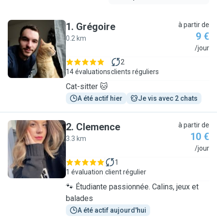
1
.
Grégoire
à partir de
9 €
0.2 km
G
/jour
2
14 évaluations
clients réguliers
Cat-sitter 🐱
A été actif hier
Je vis avec 2 chats
2
.
Clemence
à partir de
10 €
3.3 km
C
/jour
1
1 évaluation
client régulier
🐾 Étudiante passionnée. Calins, jeux et
balades
A été actif aujourd'hui