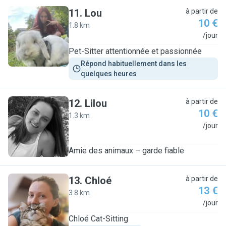
11
.
Lou
à partir de
10 €
1.8 km
L
/jour
Pet-Sitter attentionnée et passionnée
Répond habituellement dans les 
quelques heures
12
.
Lilou
à partir de
10 €
1.3 km
L
/jour
Amie des animaux – garde fiable
13
.
Chloé
à partir de
13 €
3.8 km
C
/jour
Chloé Cat-Sitting