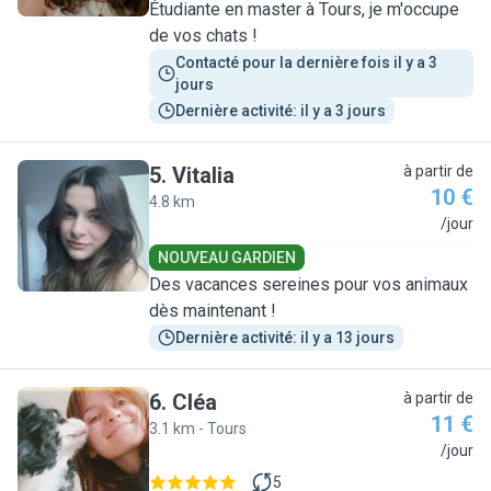
Étudiante en master à Tours, je m'occupe
de vos chats !
Contacté pour la dernière fois il y a 3 
jours
Dernière activité: il y a 3 jours
5
.
Vitalia
à partir de
10 €
4.8 km
V
/jour
NOUVEAU GARDIEN
Des vacances sereines pour vos animaux
dès maintenant !
Dernière activité: il y a 13 jours
6
.
Cléa
à partir de
11 €
3.1 km - Tours
C
/jour
5