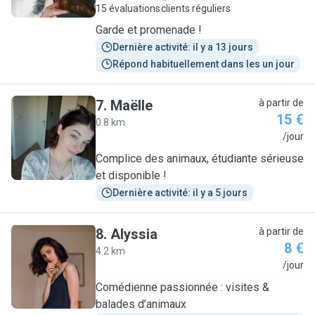
15 évaluations
clients réguliers
Garde et promenade !
Dernière activité: il y a 13 jours
Répond habituellement dans les un jour
7
.
Maëlle
à partir de
15 €
0.8 km
M
/jour
Complice des animaux, étudiante sérieuse
et disponible !
Dernière activité: il y a 5 jours
8
.
Alyssia
à partir de
8 €
4.2 km
A
/jour
Comédienne passionnée : visites &
balades d’animaux