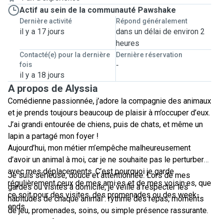
Actif au sein de la communauté Pawshake
Dernière activité
Répond généralement
il y a 17 jours
dans un délai de environ 2
heures
Contacté(e) pour la dernière
Dernière réservation
fois
-
il y a 18 jours
A propos de Alyssia
Comédienne passionnée, j’adore la compagnie des animaux
et je prends toujours beaucoup de plaisir à m’occuper d’eux.
J’ai grandi entourée de chiens, puis de chats, et même un
lapin a partagé mon foyer !
Aujourd’hui, mon métier m’empêche malheureusement
d’avoir un animal à moi, car je ne souhaite pas le perturber
avec mes déplacements. C’est pourquoi je garde
Je suis sérieuse, douce et attentionnée. Lors de mes
régulièrement ceux de mes ami·es et de mes voisin·es, que
gardes ou visites à domicile, je veille à respecter les
ce soit pour des visites, des promenades ou des week-
habitudes de chaque animal : rythme des repas, moments
ends.
de jeu, promenades, soins, ou simple présence rassurante.