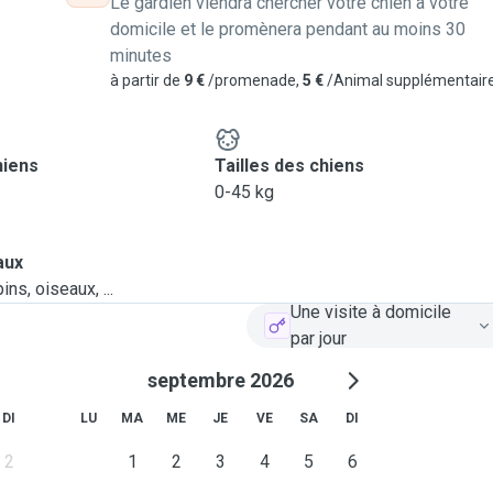
Le gardien viendra chercher votre chien à votre
domicile et le promènera pendant au moins 30
minutes
à partir de
9 €
/promenade,
5 €
/Animal supplémentair
hiens
Tailles des chiens
0-45 kg
aux
ns, oiseaux, ...
Une visite à domicile
par jour
septembre 2026
DI
LU
MA
ME
JE
VE
SA
DI
2
1
2
3
4
5
6