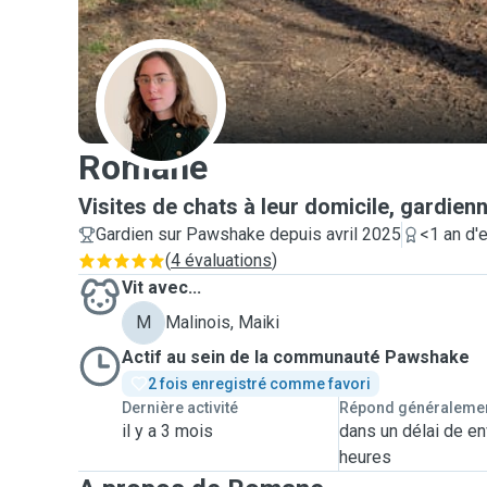
R
Romane
Visites de chats à leur domicile, gardien
Gardien sur Pawshake depuis avril 2025
<1 an d'
(
4 évaluations
)
Vit avec...
M
Malinois, Maiki
Actif au sein de la communauté Pawshake
2 fois enregistré comme favori
Dernière activité
Répond généraleme
il y a 3 mois
dans un délai de en
heures