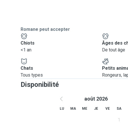
Romane peut accepter
Chiots
Âges des c
<1 an
De tout âge
Chats
Petits anim
Tous types
Rongeurs, lapi
Disponibilité
août 2026
LU
MA
ME
JE
VE
SA
1