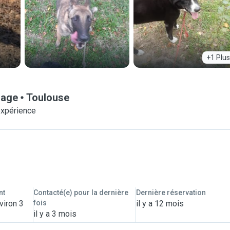
+1 Plus
nage
Toulouse
expérience
nt
Contacté(e) pour la dernière
Dernière réservation
viron 3
fois
il y a 12 mois
il y a 3 mois