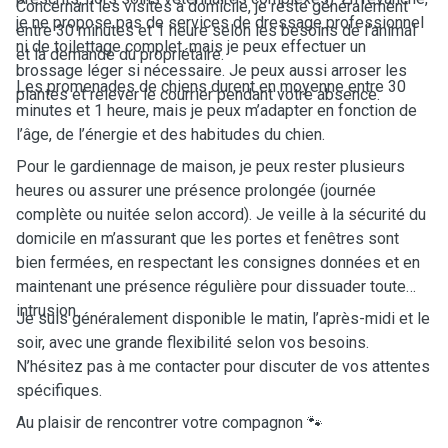
Concernant les visites à domicile, je reste généralement
je ne propose pas de services de dressage professionnel
entre 30 minutes et 1 heure selon les besoins de l’animal
ni de toilettage complet, mais je peux effectuer un
et la demande du propriétaire.
brossage léger si nécessaire. Je peux aussi arroser les
Les promenades de chiens durent en moyenne entre 30
plantes et relever le courrier pendant votre absence.
minutes et 1 heure, mais je peux m’adapter en fonction de
l’âge, de l’énergie et des habitudes du chien.
Pour le gardiennage de maison, je peux rester plusieurs
heures ou assurer une présence prolongée (journée
complète ou nuitée selon accord). Je veille à la sécurité du
domicile en m’assurant que les portes et fenêtres sont
bien fermées, en respectant les consignes données et en
maintenant une présence régulière pour dissuader toute
intrusion.
Je suis généralement disponible le matin, l’après-midi et le
soir, avec une grande flexibilité selon vos besoins.
N’hésitez pas à me contacter pour discuter de vos attentes
spécifiques.
Au plaisir de rencontrer votre compagnon 🐾