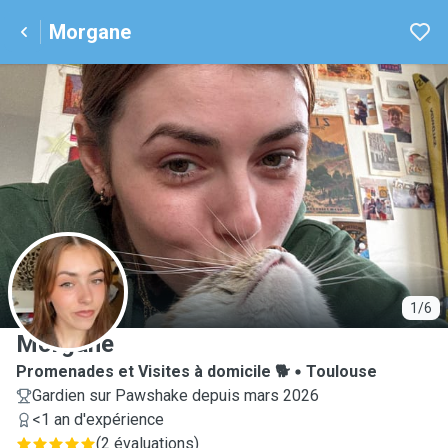
Morgane
M
1/6
Morgane
Promenades et Visites à domicile 🐕
Toulouse
Gardien sur Pawshake depuis mars 2026
<1 an d'expérience
(
2 évaluations
)