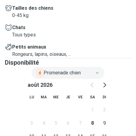
Tailles des chiens
0-45 kg
Chats
Tous types
Petits animaux
Rongeurs, lapins, oiseaux, ...
Disponibilité
Promenade chien
août 2026
LU
MA
ME
JE
VE
SA
DI
1
2
3
4
5
6
7
8
9