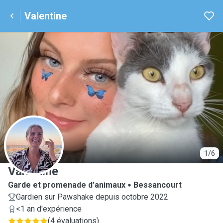
Valentine
V
1/6
Valentine
Garde et promenade d’animaux
Bessancourt
Gardien sur Pawshake depuis octobre 2022
<1 an d'expérience
(
4 évaluations
)