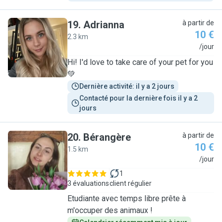
19
.
Adrianna
à partir de
10 €
2.3 km
A
/jour
Hi! I'd love to take care of your pet for you
💚
Dernière activité: il y a 2 jours
Contacté pour la dernière fois il y a 2 
jours
20
.
Bérangère
à partir de
10 €
1.5 km
B
/jour
1
3 évaluations
client régulier
Etudiante avec temps libre prête à
m'occuper des animaux !