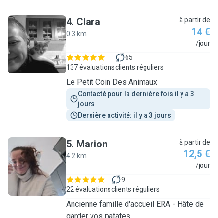
4
.
Clara
à partir de
14 €
0.3 km
C
/jour
65
137 évaluations
clients réguliers
Le Petit Coin Des Animaux
Contacté pour la dernière fois il y a 3 
jours
Dernière activité: il y a 3 jours
5
.
Marion
à partir de
12,5 €
4.2 km
M
/jour
9
22 évaluations
clients réguliers
Ancienne famille d'accueil ERA - Hâte de
garder vos patates