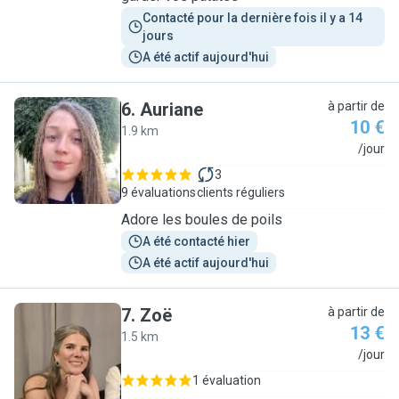
Contacté pour la dernière fois il y a 14 
jours
A été actif aujourd'hui
6
.
Auriane
à partir de
10 €
1.9 km
A
/jour
3
9 évaluations
clients réguliers
Adore les boules de poils
A été contacté hier
A été actif aujourd'hui
7
.
Zoë
à partir de
13 €
1.5 km
Z
/jour
1 évaluation