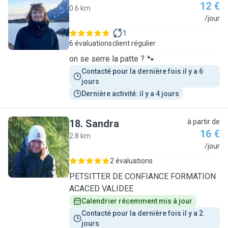
12 €
0.6 km
M
/jour
1
6 évaluations
client régulier
on se serre la patte ? 🐾
Contacté pour la dernière fois il y a 6 
jours
Dernière activité: il y a 4 jours
18
.
Sandra
à partir de
16 €
2.8 km
S
/jour
2 évaluations
PETSITTER DE CONFIANCE FORMATION
ACACED VALIDEE
Calendrier récemment mis à jour
Contacté pour la dernière fois il y a 2 
jours