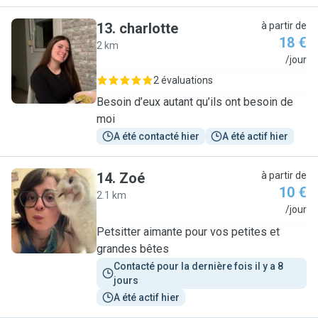
13
.
charlotte
à partir de
18 €
2 km
C
/jour
2 évaluations
Besoin d’eux autant qu’ils ont besoin de
moi
A été contacté hier
A été actif hier
14
.
Zoé
à partir de
10 €
2.1 km
Z
/jour
Petsitter aimante pour vos petites et
grandes bêtes
Contacté pour la dernière fois il y a 8 
jours
A été actif hier