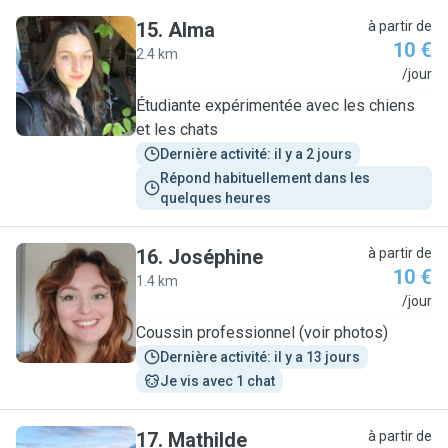
15
.
Alma
à partir de
10 €
2.4 km
A
/jour
Étudiante expérimentée avec les chiens
et les chats
Dernière activité: il y a 2 jours
Répond habituellement dans les 
quelques heures
16
.
Joséphine
à partir de
10 €
1.4 km
J
/jour
Coussin professionnel (voir photos)
Dernière activité: il y a 13 jours
Je vis avec 1 chat
17
.
Mathilde
à partir de