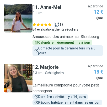
11
.
Anne-Mei
à partir de
12 €
0.1 km
A
/jour
13
34 évaluations
clients réguliers
Amoureuse des animaux sur Strasbourg
Calendrier récemment mis à jour
Contacté pour la dernière fois il y a 5 
jours
12
.
Marjorie
à partir de
18 €
3.3 km - Schiltigheim
M
/jour
La meilleure compagnie pour votre petit
compagnon
Dernière activité: il y a 14 jours
Répond habituellement dans les un jour