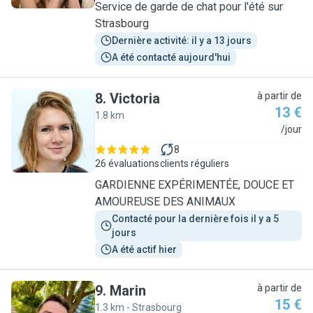
Service de garde de chat pour l'été sur
Strasbourg
Dernière activité: il y a 13 jours
A été contacté aujourd'hui
8
.
Victoria
à partir de
13 €
1.8 km
V
/jour
8
26 évaluations
clients réguliers
GARDIENNE EXPÉRIMENTÉE, DOUCE ET
AMOUREUSE DES ANIMAUX
Contacté pour la dernière fois il y a 5 
jours
A été actif hier
9
.
Marin
à partir de
15 €
1.3 km - Strasbourg