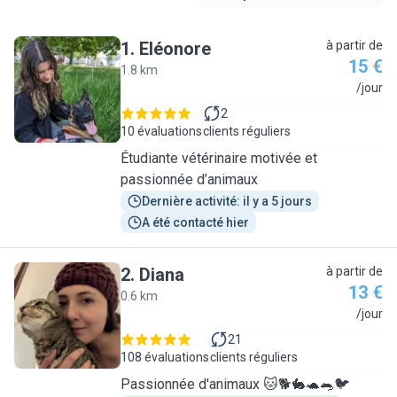
1
.
Eléonore
à partir de
15 €
1.8 km
E
/jour
2
10 évaluations
clients réguliers
Étudiante vétérinaire motivée et
passionnée d’animaux
Dernière activité: il y a 5 jours
A été contacté hier
2
.
Diana
à partir de
13 €
0.6 km
D
/jour
21
108 évaluations
clients réguliers
Passionnée d'animaux 🐱🐕🐇🐢🐀🐦