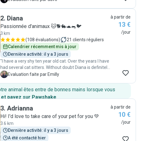
chaleureuse. Surtout Elles aiment les animaux et notre
chatte s' est sentie á l'aise et en sécurité dès la
2
.
Diana
à partir de
première rencontre. Pendant Notre absence nous
13 €
avons été informés á cheque visite, avec des
Passionnée d'animaux 🐱🐕🐇🐢🐀🐦
messages sympas et Des photos! Merci á vous deux et
/jour
3 km
certainement á une prochaine "
(
108 évaluations
)
21
clients réguliers
Calendrier récemment mis à jour
Dernière activité: il y a 3 jours
"I have a very shy ten year old cat. Over the years I have
had several cat sitters. Without doubt Diana is definitely
one of the best. She was incredibly patient with my cat
E
Evaluation faite par Emilly
- who went from hiding under the bed on Diana’s first
visit, to having a cuddle with Diana each visit. Diana sent
otre animal êtes entre de bonnes mains lorsque vous
photos and little videos after each visit. During my
 et payez sur Pawshake
.
holiday I was reassured that all was well. On my return I
found my cat to be very well. I recommend Diana 110%
3
.
Adrianna
à partir de
as a pet sitter. She is wonderful. I try to write in French:
10 €
Hi! I'd love to take care of your pet for you 💚
J'ai un chat très timide de dix ans. Au fil des ans, j'ai eu
/jour
3.6 km
plusieurs gardiens de chat. Diana est sans aucun doute
l'un des meilleurs. Elle était incroyablement patiente
Dernière activité: il y a 3 jours
avec mon chat - qui était cacher sous le lit lors de la
A été contacté hier