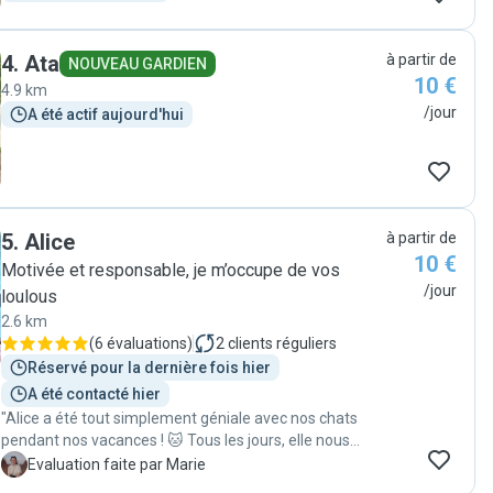
première visite de Diana, à un câlin avec Diana à chaque
visite. Diana a envoyé des photos et des petites vidéos
après chaque visite. Pendant mes vacances, j'ai été
4
.
Ata
à partir de
NOUVEAU GARDIEN
rassuré que tout allait bien. A mon retour, j'ai trouvé
10 €
4.9 km
mon chat très bien. Je recommande Diana 110% en
/jour
A été actif aujourd'hui
tant que gardienne d'animaux."
5
.
Alice
à partir de
10 €
Motivée et responsable, je m’occupe de vos
/jour
loulous
2.6 km
(
6 évaluations
)
2
clients réguliers
Réservé pour la dernière fois hier
A été contacté hier
"Alice a été tout simplement géniale avec nos chats
pendant nos vacances ! 🐱 Tous les jours, elle nous
envoyait des photos , des vidéos et des petites
M
Evaluation faite par Marie
nouvelles, ce qui nous a vraiment rassurés et permis de