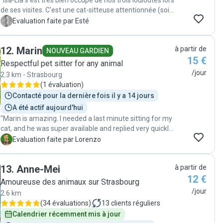
"Isa-Lia s'est très bien occupé de nos trois louloutes lors
de ses visites. C'est une cat-sitteuse attentionnée (soin,
calin, jeu) et qui a un très bon contact avec les félins. La
E
Evaluation faite par Esté
communication s'est très bien passée. Vous pouvez lui
faire entièrement confiance. Nous la recommandons et
12
.
Marin
à partir de
ferons de nouveau appel à elle."
NOUVEAU GARDIEN
15 €
Respectful pet sitter for any animal
/jour
2.3 km - Strasbourg
(
1 évaluation
)
Contacté pour la dernière fois il y a 14 jours
A été actif aujourd'hui
"Marin is amazing. I needed a last minute sitting for my
cat, and he was super available and replied very quickly.
He followed all of my instructions and sent me videos
L
Evaluation faite par Lorenzo
and pictures all the time. It was a great relief to hire
him, I will definitely do it again"
13
.
Anne-Mei
à partir de
12 €
Amoureuse des animaux sur Strasbourg
/jour
2.6 km
(
34 évaluations
)
13
clients réguliers
Calendrier récemment mis à jour