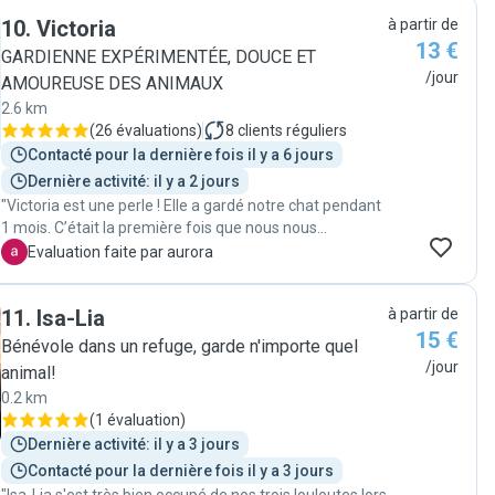
10
.
Victoria
à partir de
13 €
GARDIENNE EXPÉRIMENTÉE, DOUCE ET
/jour
AMOUREUSE DES ANIMAUX
2.6 km
(
26 évaluations
)
8
clients réguliers
Contacté pour la dernière fois il y a 6 jours
Dernière activité: il y a 2 jours
"Victoria est une perle ! Elle a gardé notre chat pendant
1 mois. C’était la première fois que nous nous
absentions autant de temps et elle nous a tout de suite
A
Evaluation faite par aurora
mis en confiance. Elle est sérieuse et dévouée ! Elle a su
faire preuve de patience pour apprivoiser notre chat et
11
.
Isa-Lia
à partir de
notre chat l’a adopté ❤️ merci encore pour tes
15 €
merveilleux services et soins, j’espère que nous aurons
Bénévole dans un refuge, garde n'importe quel
l’occasion de refaire appel à toi! "
/jour
animal!
0.2 km
(
1 évaluation
)
Dernière activité: il y a 3 jours
Contacté pour la dernière fois il y a 3 jours