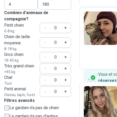
Combien d’animaux de
compagnie?
Petit chien
D
-
+
0-8 kg
Chien de taille
-
+
moyenne
8-18 kg
Gros chien
-
+
18-45 kg
Très grand chien
-
+
+45 kg
Vous et v
Chat
-
+
réservez
Tout
Petit animal
-
+
Oiseau, lapin, furet...
Filtres avancés
A
Le gardien n'a pas de chien
Le gardien n'a pas d'autres