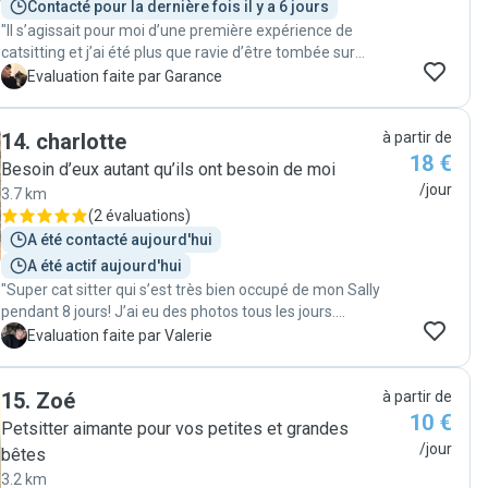
Contacté pour la dernière fois il y a 6 jours
"Il s’agissait pour moi d’une première expérience de
catsitting et j’ai été plus que ravie d’être tombée sur
Anne-Mei! J’ai reçu chaque jour un petit texte pour me
G
Evaluation faite par Garance
donner des nouvelles de mon chat, ainsi que des
photos et vidéos, et je dois admettre avoir beaucoup
14
.
charlotte
à partir de
aimé pouvoir suivre le petit feuilleton de la vie de mon
18 €
chat à distance, plus que je ne l’aurais pensé!
Besoin d’eux autant qu’ils ont besoin de moi
Consciencieuse, responsable et affectueuse envers les
/jour
3.7 km
animaux, Anne-Mei est la cat sitter parfaite: vous
(
2 évaluations
)
pouvez lui faire confiance les yeux fermés. Elle a
A été contacté aujourd'hui
également été super réactive lorsque mon chat a
A été actif aujourd'hui
rencontré un problème de tiques, elle l’a directement
"Super cat sitter qui s’est très bien occupé de mon Sally
emmené chez son vétérinaire. Merci à elle pour son
pendant 8 jours! J’ai eu des photos tous les jours.
investissement tant émotionnel qu’en temps 🌞🐱"
Charlotte est responsable, réactive et très sympa! À
V
Evaluation faite par Valerie
recommander sans hésiter !"
15
.
Zoé
à partir de
10 €
Petsitter aimante pour vos petites et grandes
/jour
bêtes
3.2 km