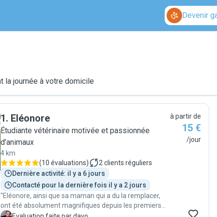
Devenir g
 la journée à votre domicile
1
.
Eléonore
à partir de
15 €
Étudiante vétérinaire motivée et passionnée
/jour
d’animaux
4 km
(
10 évaluations
)
2
clients réguliers
Dernière activité: il y a 6 jours
Contacté pour la dernière fois il y a 2 jours
"Eléonore, ainsi que sa maman qui a du la remplacer,
ont été absolument magnifiques depuis les premiers
échanges jusqu'a la fin. La communication est simple et
D
Evaluation faite par davo