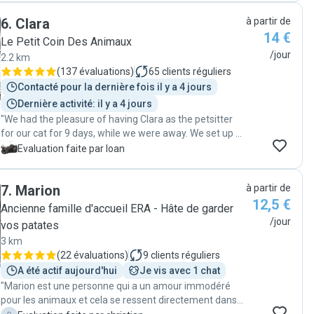
profiter de nos vacances l'esprit tranquille. 😊 Un
6
.
Clara
à partir de
immense merci à Alice pour sa gentillesse, son sérieux
14 €
et son attention. On la recommande à 100 % les yeux
Le Petit Coin Des Animaux
fermés ! ✨ "
/jour
2.2 km
(
137 évaluations
)
65
clients réguliers
Contacté pour la dernière fois il y a 4 jours
Dernière activité: il y a 4 jours
"We had the pleasure of having Clara as the petsitter
for our cat for 9 days, while we were away. We set up a
simple once per day visit, for food/water, litter cleaning
I
Evaluation faite par Ioan
and a bit of play time. Everything went really well, she
sent us daily pictures and videos with the cat and a
7
.
Marion
à partir de
small status update. All in all, we were happy to come
12,5 €
home to a cat that has been well taken care of and find
Ancienne famille d'accueil ERA - Hâte de garder
everything in order. Will gladly use her services again."
/jour
vos patates
3 km
(
22 évaluations
)
9
clients réguliers
A été actif aujourd'hui
Je vis avec 1 chat
"Marion est une personne qui a un amour immodéré
pour les animaux et cela se ressent directement dans