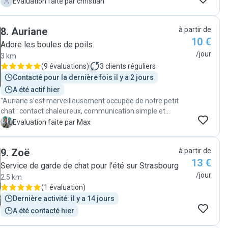
les vidéos quotidiennes qu'elle envoie. Elle est très
C
Evaluation faite par christian
communicative. Elle est là seule petsitter qui, en 5 ans,
a réussi à approcher et câliner mon chat très peureux
8
.
Auriane
à partir de
avec les inconnus. Elle n'a pas hésité à faire des visites
10 €
supplémentaires et passer du temps avec mon chat un
Adore les boules de poils
jour où il n'était pas en forme. En résumé vous pouvez
/jour
3 km
lui confier vos animaux en toute quiétude. Je referai
(
9 évaluations
)
3
clients réguliers
appel à elle sans aucune hésitation lorsque l'occasion
Contacté pour la dernière fois il y a 2 jours
se présentera. "
A été actif hier
"Auriane s’est merveilleusement occupée de notre petit
chat : contact chaleureux, communication simple et
efficace, et plein de petites attentions accompagnées
M
Evaluation faite par Max
de photos. Bref, vous pouvez lui faire confiance
pendant vos périples !"
9
.
Zoë
à partir de
13 €
Service de garde de chat pour l'été sur Strasbourg
/jour
2.5 km
(
1 évaluation
)
Dernière activité: il y a 14 jours
A été contacté hier