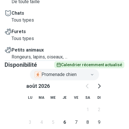
De toute taille
Chats
Tous types
Furets
Tous types
Petits animaux
Rongeurs, lapins, oiseaux, ...
Disponibilité
Calendrier récemment actualisé
Promenade chien
août 2026
LU
MA
ME
JE
VE
SA
DI
1
2
3
4
5
6
7
8
9