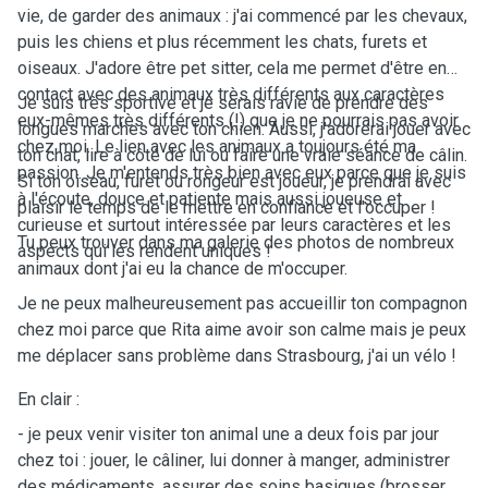
vie, de garder des animaux : j'ai commencé par les chevaux,
puis les chiens et plus récemment les chats, furets et
oiseaux. J'adore être pet sitter, cela me permet d'être en
contact avec des animaux très différents aux caractères
Je suis très sportive et je serais ravie de prendre des
eux-mêmes très différents (!) que je ne pourrais pas avoir
longues marches avec ton chien. Aussi, j'adorerai jouer avec
chez moi. Le lien avec les animaux a toujours été ma
ton chat, lire à côté de lui ou faire une vraie séance de câlin.
passion. Je m'entends très bien avec eux parce que je suis
Si ton oiseau, furet ou rongeur est joueur, je prendrai avec
à l'écoute, douce et patiente mais aussi joueuse et
plaisir le temps de le mettre en confiance et l'occuper !
curieuse et surtout intéressée par leurs caractères et les
Tu peux trouver dans ma galerie des photos de nombreux
aspects qui les rendent uniques !
animaux dont j'ai eu la chance de m'occuper.
Je ne peux malheureusement pas accueillir ton compagnon
chez moi parce que Rita aime avoir son calme mais je peux
me déplacer sans problème dans Strasbourg, j'ai un vélo !
En clair :
- je peux venir visiter ton animal une a deux fois par jour
chez toi : jouer, le câliner, lui donner à manger, administrer
des médicaments, assurer des soins basiques (brosser,