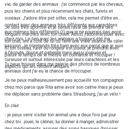
vie, de garder des animaux : j'ai commencé par les chevaux,
puis les chiens et plus récemment les chats, furets et
oiseaux. J'adore être pet sitter, cela me permet d'être en
contact avec des animaux très différents aux caractères
Je suis très sportive et je serais ravie de prendre des
eux-mêmes très différents (!) que je ne pourrais pas avoir
longues marches avec ton chien. Aussi, j'adorerai jouer avec
chez moi. Le lien avec les animaux a toujours été ma
ton chat, lire à côté de lui ou faire une vraie séance de câlin.
passion. Je m'entends très bien avec eux parce que je suis
Si ton oiseau, furet ou rongeur est joueur, je prendrai avec
à l'écoute, douce et patiente mais aussi joueuse et
plaisir le temps de le mettre en confiance et l'occuper !
curieuse et surtout intéressée par leurs caractères et les
Tu peux trouver dans ma galerie des photos de nombreux
aspects qui les rendent uniques !
animaux dont j'ai eu la chance de m'occuper.
Je ne peux malheureusement pas accueillir ton compagnon
chez moi parce que Rita aime avoir son calme mais je peux
me déplacer sans problème dans Strasbourg, j'ai un vélo !
En clair :
- je peux venir visiter ton animal une a deux fois par jour
chez toi : jouer, le câliner, lui donner à manger, administrer
des médicaments, assurer des soins basiques (brosser,