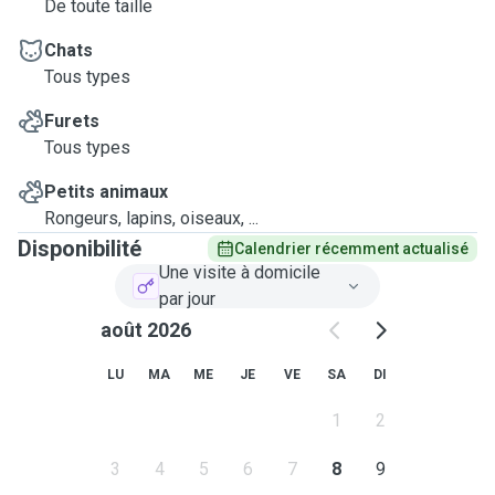
De toute taille
Chats
Tous types
Furets
Tous types
Petits animaux
Rongeurs, lapins, oiseaux, ...
Disponibilité
Calendrier récemment actualisé
Une visite à domicile
par jour
août 2026
LU
MA
ME
JE
VE
SA
DI
1
2
3
4
5
6
7
8
9