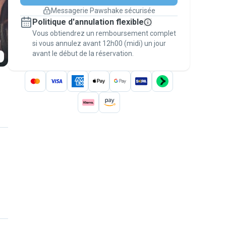
changement de programme.
Messagerie Pawshake sécurisée
Réservations couvertes par
Politique d'annulation flexible
nos garanties
Vous obtiendrez un remboursement complet
Gardez tout sur Pawshake (du premier
message au paiement) pour bénéficier de la
si vous annulez avant 12h00 (midi) un jour
avant le début de la réservation.
Garantie Pawshake
.