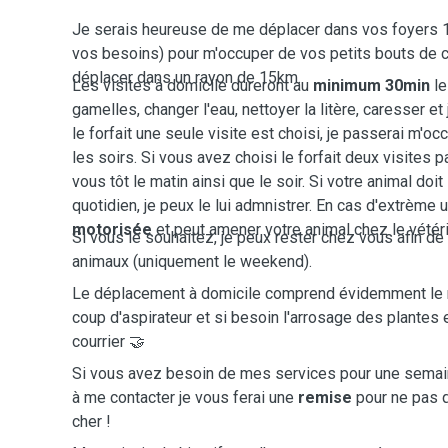
Je serais heureuse de me déplacer dans vos foyers 1 à
vos besoins) pour m'occuper de vos petits bouts de 
déplacer dans un rayon de 15km.
Les visites à domicile dureront au
minimum 30min
le
gamelles, changer l'eau, nettoyer la litère, caresser et
le forfait une seule visite est choisi, je passerai m'o
les soirs. Si vous avez choisi le forfait deux visites p
vous tôt le matin ainsi que le soir. Si votre animal doit
quotidien, je peux le lui admnistrer. En cas d'extrème 
motorisée
et peut amener votre animal chez le vétéri
Si vous le souhaitez, je peux rester chez vous afin d
animaux (uniquement le weekend).
Le déplacement à domicile comprend évidemment le 
coup d'aspirateur et si besoin l'arrosage des plantes 
courrier 🤝
Si vous avez besoin de mes services pour une semain
à me contacter je vous ferai une
remise
pour ne pas q
cher !