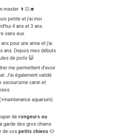
en master 👩🏻‍🎓
s petite et j'ai moi
d'hui 4 ans et 3 ans.
vre sans eux.
 ans pour une amie et j'ai
is ans. Depuis mes débuts
ules de poils 😺
trer me permettent d'avoir
l. J'ai également validé
e secourisme canin et
ises.
(+maintenance aquarium)
ccuper de
rongeurs ou
a garde des gros chiens
er de vos
petits chiens
🐶