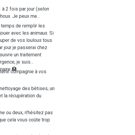
 2 fois par jour (selon
choux. Je peux me
 temps de remplir les
 jouer avec les animaux. Si
ccuper de vos loulous tous
ar jour je passerai chez
 suivre un traitement
urgence, je suis
naire 🏥
e tenir compagnie à vos
nettoyage des bêtises, un
et la récupération du
e ou deux, n'hésitez pas
ue cela vous coûte trop