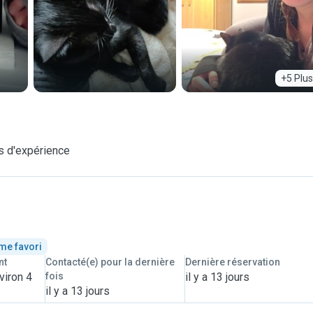
+5 Plus
g
s d'expérience
me favori
nt
Contacté(e) pour la dernière
Dernière réservation
viron 4
fois
il y a 13 jours
il y a 13 jours