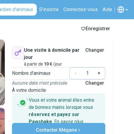
ardien d'animaux
S'inscrire
Connectez-vous
Aide
Enregistrer
Une visite à domicile par
Changer
jour
à partir de
10 €
/jour
Nombre d'animaux
-
+
Aucune date n'est précisée
Changer
À votre domicile
Vous et votre animal êtes entre
de bonnes mains lorsque vous
réservez et payez sur
Pawshake
.
En savoir plus
Paiements sécurisés
Contacter Mégane
Assistance en cas de