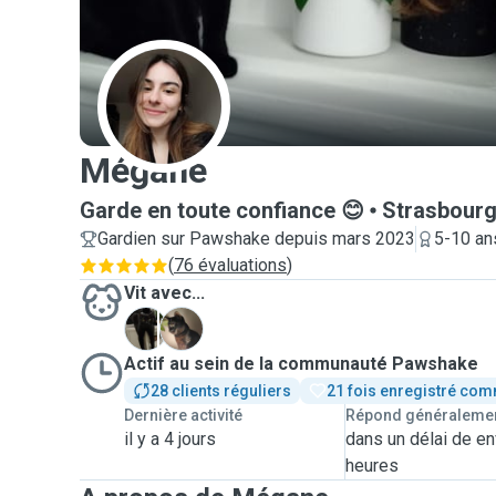
M
Mégane
Garde en toute confiance 😊
Strasbour
Gardien sur Pawshake depuis mars 2023
5-10 an
(
76 évaluations
)
Vit avec...
M
T
Actif au sein de la communauté Pawshake
28 clients réguliers
21 fois enregistré com
Dernière activité
Répond généraleme
il y a 4 jours
dans un délai de en
heures