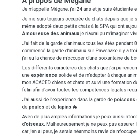
A propos de Mégane
Je m'appelle Mégane, j'ai 24 ans et je suis étudiante 
Je me suis toujours occupée de chats depuis que je sui
même adopté deux petits chats à la SPA qui ont aujour
Amoureuse des animaux
je n'aurai pu m'imaginer vi
J'ai fait de la garde d'animaux tous les étés pendant 8
commencé la garde d'animaux sur Pawshake il y a tro
j'ai eu la chance de m'occuper d'une soixantaine de bo
Les différents caractères des chats que j'ai pu rencon
une
expérience
solide et de m'adapter à chaque anima
mon ACACED chiens et chats et suivi une formation d
félin afin d'avoir toutes les compétences légales requ
J'ai aussi de l'expérience dans la garde de
poissons
de
poules
et de
lapins
🐇
Avec de plus amples informations je peux aussi m'o
d'oiseaux.
Malheureusement je ne peux pas assurer l
car j'en ai peur, je serais néanmoins ravie de m'occup