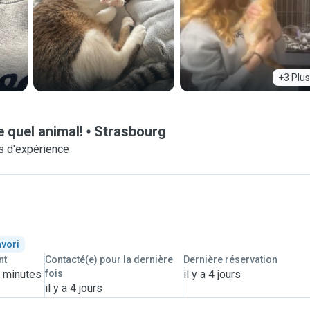
+3 Plus
 quel animal!
Strasbourg
s d'expérience
avori
nt
Contacté(e) pour la dernière
Dernière réservation
4 minutes
fois
il y a 4 jours
il y a 4 jours