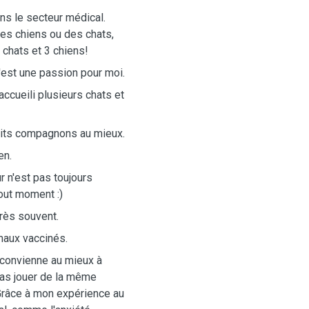
ans le secteur médical.
des chiens ou des chats,
 chats et 3 chiens!
'est une passion pour moi.
accueili plusieurs chats et
tits compagnons au mieux.
en.
 n'est pas toujours
out moment :)
 très souvent.
imaux vaccinés.
 convienne au mieux à
 pas jouer de la même
 Grâce à mon expérience au