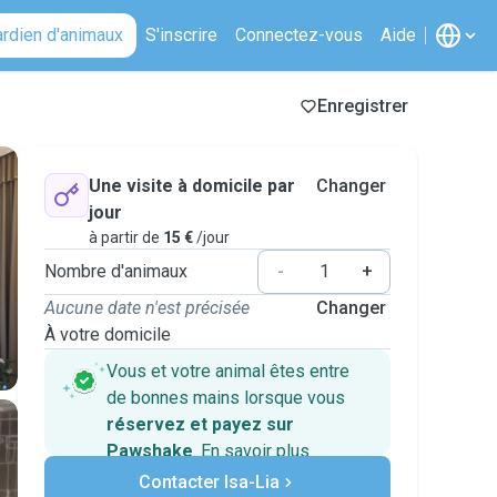
ardien d'animaux
S'inscrire
Connectez-vous
Aide
Enregistrer
Une visite à domicile par
Changer
jour
à partir de
15 €
/jour
Nombre d'animaux
-
+
Aucune date n'est précisée
Changer
À votre domicile
Vous et votre animal êtes entre
de bonnes mains lorsque vous
réservez et payez sur
Pawshake
.
En savoir plus
Paiements sécurisés
Contacter Isa-Lia
Assistance en cas de