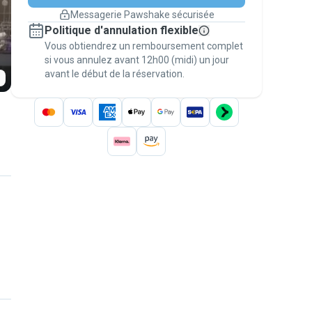
changement de programme.
Messagerie Pawshake sécurisée
Réservations couvertes par
Politique d'annulation flexible
nos garanties
Vous obtiendrez un remboursement complet
Gardez tout sur Pawshake (du premier
message au paiement) pour bénéficier de la
si vous annulez avant 12h00 (midi) un jour
avant le début de la réservation.
Garantie Pawshake
.