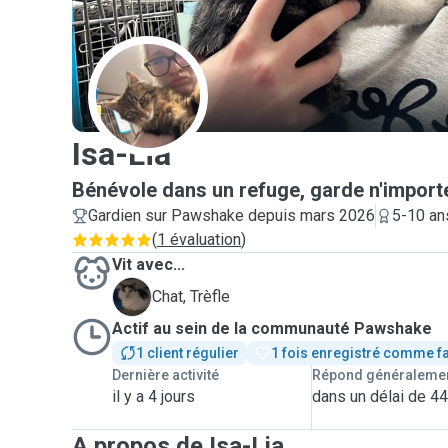
I
Isa-Lia
Bénévole dans un refuge, garde n'importe
Gardien sur Pawshake depuis mars 2026
5-10 an
(
1 évaluation
)
Vit avec...
T
Chat, Trèfle
Actif au sein de la communauté Pawshake
1 client régulier
1 fois enregistré comme f
Dernière activité
Répond généraleme
il y a 4 jours
dans un délai de 4
A propos de Isa-Lia