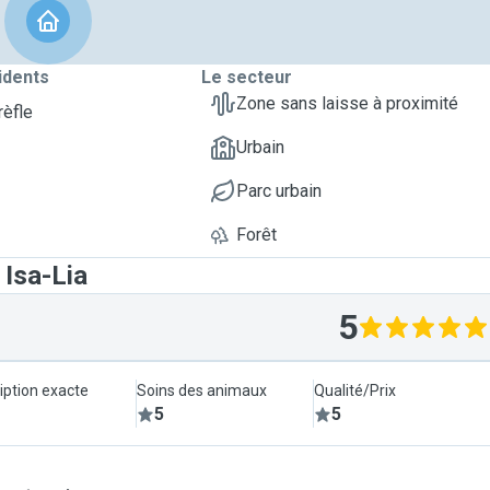
idents
Le secteur
Zone sans laisse à proximité
rèfle
Urbain
Parc urbain
Forêt
 Isa-Lia
5
iption exacte
Soins des animaux
Qualité/Prix
5
5