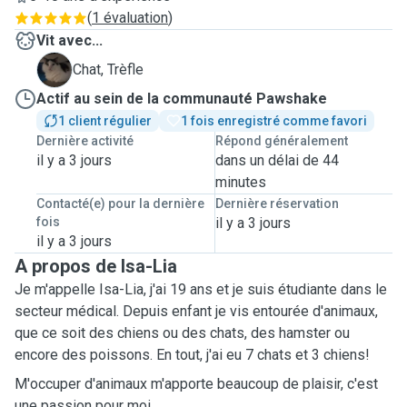
(
1 évaluation
)
Vit avec...
T
Chat, Trèfle
Actif au sein de la communauté Pawshake
1 client régulier
1 fois enregistré comme favori
Dernière activité
Répond généralement
il y a 3 jours
dans un délai de 44
minutes
Contacté(e) pour la dernière
Dernière réservation
fois
il y a 3 jours
il y a 3 jours
A propos de Isa-Lia
Je m'appelle Isa-Lia, j'ai 19 ans et je suis étudiante dans le
secteur médical. Depuis enfant je vis entourée d'animaux,
que ce soit des chiens ou des chats, des hamster ou
encore des poissons. En tout, j'ai eu 7 chats et 3 chiens!
M'occuper d'animaux m'apporte beaucoup de plaisir, c'est
une passion pour moi.