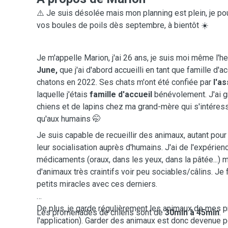
⚠️ Je suis désolée mais mon planning est plein, je po
vos boules de poils dès septembre, à bientôt ☀️
Je m'appelle Marion, j'ai 26 ans, je suis moi même l'
June,
que j'ai d'abord accueilli en tant que famille d'ac
chatons en 2022. Ses chats m'ont été confiée par
l'a
laquelle j'étais
famille d'accueil
bénévolement. J'ai gr
chiens et de lapins chez ma grand-mère qui s'intéres
qu'aux humains 🤭
Je suis capable de recueillir des animaux, autant pour
leur socialisation auprès d'humains. J'ai de l'expérie
médicaments (oraux, dans les yeux, dans la pâtée...) 
d'animaux très craintifs voir peu sociables/câlins. Je 
petits miracles avec ces derniers.
De plus, je garde régulièrement les animaux de mes 
Les promenades de chiens sont de
30min à 45min
.
l'application). Garder des animaux est donc devenue 