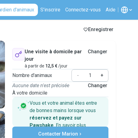
ardien d'animaux
S'inscrire
Connectez-vous
Aide
Enregistrer
Une visite à domicile par
Changer
jour
à partir de
12,5 €
/jour
Nombre d'animaux
-
+
Aucune date n'est précisée
Changer
À votre domicile
Vous et votre animal êtes entre
de bonnes mains lorsque vous
réservez et payez sur
Pawshake
.
En savoir plus
Paiements sécurisés
Contacter Marion
Assistance en cas de