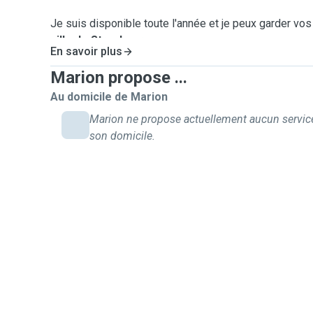
Je suis disponible toute l'année et je peux garder vo
ville de Strasbourg
.
En savoir plus
Marion propose ...
Hâte de garder vos petites patates 🦦
Au domicile de Marion
Marion ne propose actuellement aucun servic
son domicile.
À bientôt,
Marion