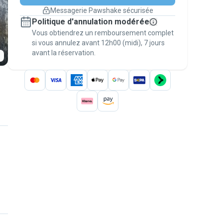
changement de programme.
Messagerie Pawshake sécurisée
Réservations couvertes par
Politique d'annulation modérée
nos garanties
Vous obtiendrez un remboursement complet
Gardez tout sur Pawshake (du premier
message au paiement) pour bénéficier de la
si vous annulez avant 12h00 (midi), 7 jours
avant la réservation.
Garantie Pawshake
.