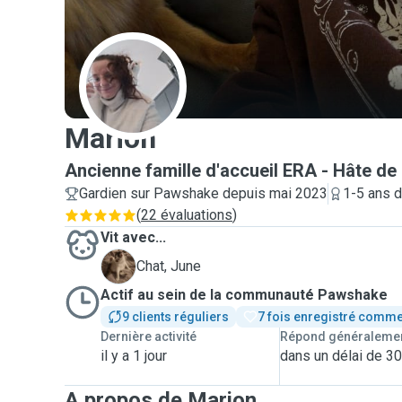
M
Marion
Ancienne famille d'accueil ERA - Hâte de
Gardien sur Pawshake depuis mai 2023
1-5 ans 
(
22 évaluations
)
Vit avec...
J
Chat, June
Actif au sein de la communauté Pawshake
9 clients réguliers
7 fois enregistré comme
Dernière activité
Répond généraleme
il y a 1 jour
dans un délai de 3
A propos de Marion