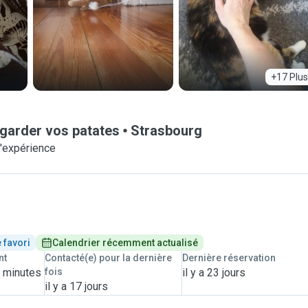
+17 Plus
 garder vos patates
Strasbourg
d'expérience
 favori
Calendrier récemment actualisé
nt
Contacté(e) pour la dernière
Dernière réservation
0 minutes
fois
il y a 23 jours
il y a 17 jours