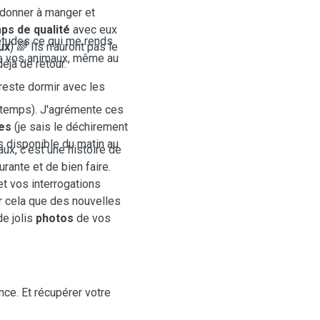
 donner à manger et
ps de qualité
avec eux
études ce qui me rends
ux
) 🌈 Ils n'auront pas le
de vos animaux, même au
jà de retour.
 reste dormir avec les
 temps). J'agrémente ces
res
(je sais le déchirement
is disponible du matin au
ux, c'est une histoire de
urante et de bien faire.
et vos interrogations
r cela que des nouvelles
e jolis
photos
de vos
ce. Et récupérer votre