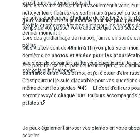
et est particulièrement plaisant.
Mes visites ne consistent pas seulement à venir leur
nettoyer leurs litières/les sortir mais à passer du
tem
Je suis actuellement
étudiante
de Master 2 en fin d'
(
jeux
,
câlins
ou de la
présence pour les plus peure
flexible et présente à temps plein pour les besoins 
temps de voir passer votre absence que vous serez dé
dernier moment ✨
Lors des gardiennage de maison, j'arrive en soirée et
poilus.
Mes visites sont de
45min à 1h
(voir plus selon mon
dernières de
photos et vidéos pour les propriétai
que s'est de devoir les quitter quelques jours). Je su
Être petsitter ça n'est pas seulement garder vos anima
soir et la nuit également.
confiance
entre vous et moi, et j'ai à cœur d'être rass
C'est pourquoi je suis disponible pour vos questions 
même durant les gardes 🫶🏻. Et c'est d'ailleurs pou
seront envoyés
chaque jour
, toujours accompagnés d
patates 🌈
Je peux également arroser vos plantes en votre absen
courrier.