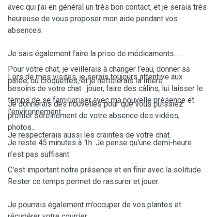
avec qui j’ai en général un très bon contact, et je serais très
heureuse de vous proposer mon aide pendant vos
absences.
Je sais également faire la prise de médicaments...
Pour votre chat, je veillerais à changer l’eau, donner sa
Lors de mes visites, je serais toujours attentive aux
pâtée, ou croquettes, et je nettoierais la litière.
besoins de votre chat : jouer, faire des câlins, lui laisser le
temps de se familiariser avec ma nouvelle présence et
Je donnerais des nouvelles pour que vous puissiez
l'environnement.
profiter sereinement de votre absence des vidéos,
photos...
Je respecterais aussi les craintes de votre chat.
Je reste 45 minutes à 1h. Je pense qu'une demi-heure
n'est pas suffisant.
C'est important notre présence et en finir avec la solitude.
Rester ce temps permet de rassurer et jouer.
Je pourrais également m'occuper de vos plantes et
récupérer votre courrier.