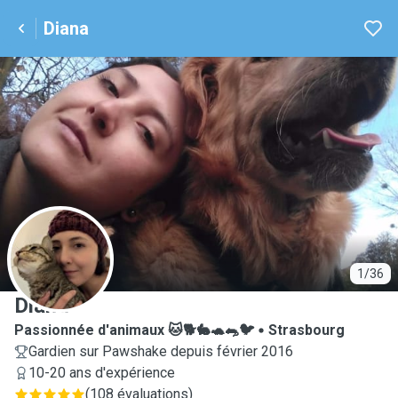
Diana
D
1/36
Diana
Passionnée d'animaux 🐱🐕🐇🐢🐀🐦
Strasbourg
Gardien sur Pawshake depuis février 2016
10-20 ans d'expérience
(
108 évaluations
)