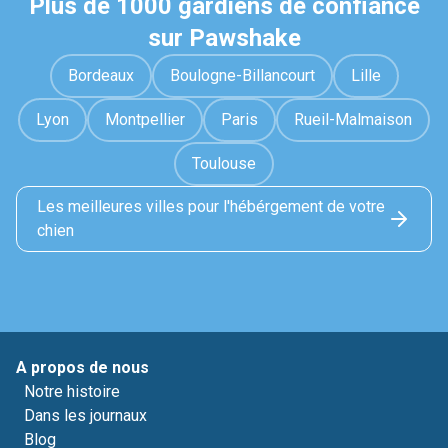
Plus de 1000 gardiens de confiance
sur Pawshake
Bordeaux
Boulogne-Billancourt
Lille
Lyon
Montpellier
Paris
Rueil-Malmaison
Toulouse
Les meilleures villes pour l'hébérgement de votre
chien
A propos de nous
Notre histoire
Dans les journaux
Blog