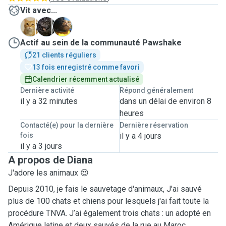
Vit avec...
A
D
F
Actif au sein de la communauté Pawshake
21 clients réguliers
13 fois enregistré comme favori
Calendrier récemment actualisé
Dernière activité
Répond généralement
il y a 32 minutes
dans un délai de environ 8
heures
Contacté(e) pour la dernière
Dernière réservation
fois
il y a 4 jours
il y a 3 jours
A propos de Diana
J'adore les animaux 😍
Depuis 2010, je fais le sauvetage d'animaux, J'ai sauvé
plus de 100 chats et chiens pour lesquels j'ai fait toute la
procédure TNVA. J’ai également trois chats : un adopté en
Amérique latine et deux sauvés de la rue au Maroc.