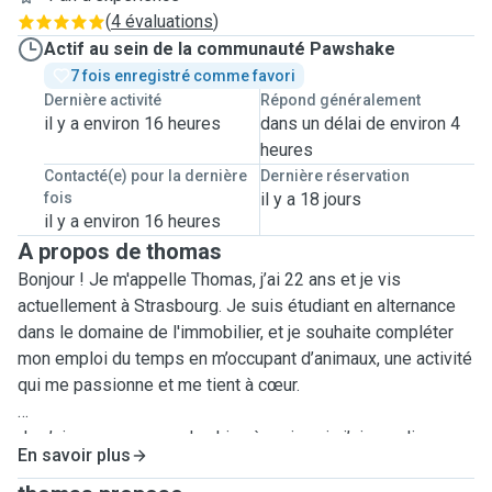
(
4 évaluations
)
Actif au sein de la communauté Pawshake
7 fois enregistré comme favori
Dernière activité
Répond généralement
il y a environ 16 heures
dans un délai de environ 4
heures
Contacté(e) pour la dernière
Dernière réservation
fois
il y a 18 jours
il y a environ 16 heures
A propos de thomas
Bonjour ! Je m'appelle Thomas, j’ai 22 ans et je vis
actuellement à Strasbourg. Je suis étudiant en alternance
dans le domaine de l'immobilier, et je souhaite compléter
mon emploi du temps en m’occupant d’animaux, une activité
qui me passionne et me tient à cœur.
Je n’ai pas encore eu de chien à moi, mais j’ai grandi avec
En savoir plus
un lapin et j’ai vécu en colocation avec un chat, dont je
m’occupais régulièrement. Je rends aussi souvent visite à