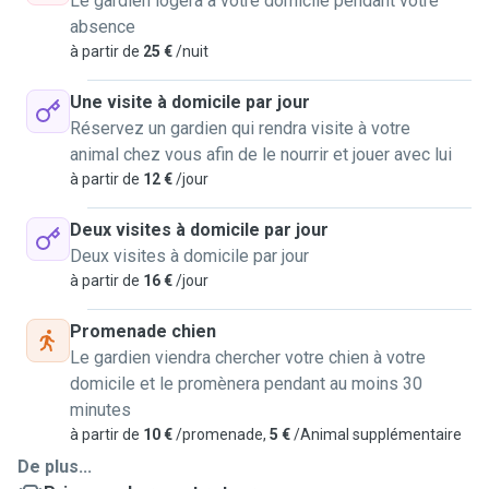
Le gardien logera à votre domicile pendant votre
les animaux ne sont jamais laissés seuls plus de 3 heures
absence
en pension, et pas plus d'une heure en garderie de jour.
à partir de
25 €
/nuit
Nombre d'animaux accueillis :Le nombre d'animaux reçus à
la maison est restreint et adapté au cas par cas selon les
Une visite à domicile par jour
demandes des propriétaires, pour garantir une attention
Réservez un gardien qui rendra visite à votre
optimale et une sécurité totale.
animal chez vous afin de le nourrir et jouer avec lui
Suivi & Médicaments : Je peux administrer des
à partir de
12 €
/jour
médicaments par voie orale ou cutanée si votre animal a un
traitement simple en cours. Je ne propose pas de
Deux visites à domicile par jour
dressage ou de toilettage professionnel, mais je suis vos
Deux visites à domicile par jour
consignes d'éducation à la lettre.
à partir de
16 €
/jour
Fréquence et durée des promenades :Le rythme des
sorties est régulier : je sors le matin, à midi, à 17h pour une
Promenade chien
grande balade (idéale pour se dépenser au parc de
Le gardien viendra chercher votre chien à votre
Haguenau), et une dernière fois avant d'aller dormir. Chaque
domicile et le promènera pendant au moins 30
sortie s'adapte aux besoins de l'animal.
minutes
Mon domicile & Environnement : Je vis en appartement
à partir de
10 €
/promenade,
5 €
/Animal supplémentaire
propre et calme à Strasbourg avec ma copine. Nous n'avons
De plus...
pas d'animaux de compagnie personnels. Les accès sont