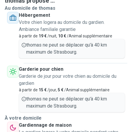
thomas propose ...
mes amis et à ma copine, qui ont des chiens et des chats,
Au domicile de thomas
que je promène, caresse, et nourris avec plaisir. J’ai déjà eu
Hébergement
l’occasion de faire plusieurs gardes à domicile, en
Votre chien logera au domicile du gardien.
m’occupant de chats, chiens, lapins et même de poules.
Ambiance familiale garantie
Ces expériences m’ont permis de gagner en autonomie et
à partir de
19 €
/nuit,
10 €
/Animal supplémentaire
en confiance avec des animaux très différents.
thomas ne peut se déplacer qu'à 40 km
maximum de Strasbourg.
Pour répondre précisément aux critères de qualité du
support Pawshake, voici les détails de mon organisation :
Garderie pour chien
Garderie de jour pour votre chien au domicile du
🐾 À MON DOMICILE (Pension & Garderie de jour)
gardien
à partir de
15 €
/jour,
5 €
/Animal supplémentaire
Routine & Présence :Je suis en alternance, mais vivant
avec ma copine, nous sommes très souvent à
thomas ne peut se déplacer qu'à 40 km
l'appartement, notamment tous les midis et à partir de 17h
maximum de Strasbourg.
pour ma part. Ma copine elle, a un emploi du temps très
À votre domicile
flexible, donc l'animal ne sera jamais un long moment seul.
Gardiennage de maison
Je respecte scrupuleusement les règles de la plateforme :