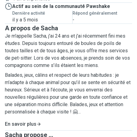
Actif au sein de la communauté Pawshake
Dernière activité
Répond généralement
il y a 5 mois
-
A propos de Sacha
Je m'appelle Sacha, j'ai 24 ans et j'ai récemment fini mes
études. Depuis toujours entouré de boules de poils de
toutes tailles et de tous âges, je vous offre mes services
de pet-sitter. Lors de vos absences, je prends soin de vos
compagnons comme s’ils étaient les miens.
Balades, jeux, câlins et respect de leurs habitudes : je
m’adapte à chaque animal pour qu’il se sente en sécurité et
heureux. Sérieux et à l’écoute, je vous enverrai des
nouvelles régulières pour une garde en toute confiance et
une séparation moins difficile. Balades, jeux et attention
personnalisée à chaque visite ! 🤗
En savoir plus
Je possède de l'expérience dans la garde de chats, chiens
(petits et grands) ainsi que de chiots.
Sacha propose ...