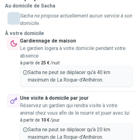
Au domicile de Sacha
J'ai passé une formation de premiers secours canins et je
Sacha ne propose actuellement aucun service à son
suis également véhiculé d'une petite Kangoo, ce qui me
domicile.
permet d'être prêt à toutes les situations !
À votre domicile
J'ai également fait la formation d'aptitude de possession
Gardiennage de maison
de chien catégorisé et suis familier avec les
Le gardien logera à votre domicile pendant votre
responsabilités liées à ces races.
absence
à partir de
25 €
/nuit
Sacha ne peut se déplacer qu'à 40 km
maximum de La Roque-d'Anthéron.
Une visite à domicile par jour
Réservez un gardien qui rendra visite à votre
animal chez vous afin de le nourrir et jouer avec lui
à partir de
10 €
/jour
Sacha ne peut se déplacer qu'à 20 km
maximum de La Roque-d'Anthéron.