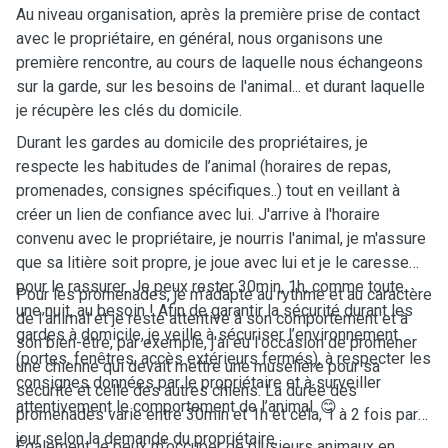
Au niveau organisation, après la première prise de contact
avec le propriétaire, en général, nous organisons une
première rencontre, au cours de laquelle nous échangeons
sur la garde, sur les besoins de l'animal... et durant laquelle
je récupère les clés du domicile.
Durant les gardes au domicile des propriétaires, je
respecte les habitudes de l’animal (horaires de repas,
promenades, consignes spécifiques..) tout en veillant à
créer un lien de confiance avec lui. J'arrive à l'horaire
convenu avec le propriétaire, je nourris l'animal, je m'assure
que sa litière soit propre, je joue avec lui et je le caresse
pour le rassurer. Je peux rester 30min, 1h, comme toute
Pour les promenades, je m’adapte au rythme et au caractère
une nuit, au besoin ! Afin de garantir la sécurité durant les
de l’animal et je reste attentive à son comportement et à
gardes à domicile, je veille à sécuriser l’environnement
son bien-être, par exemple, j'ai eu l'occasion de promener
(portes, fenêtres, accès extérieurs fermés), à respecter les
une chienne qui devait mettre une muselière pour sa
consignes données par le propriétaire et à surveiller
sécurité et celle des autres chiens. La durée des
attentivement le comportement de l’animal. 😊
promenades varie entre 30min et 1h et cela, 1 à 2 fois par
jour selon la demande du propriétaire.
Également, je peux m'occuper de plusieurs animaux en