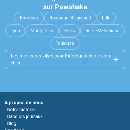
sur Pawshake
Bordeaux
Boulogne-Billancourt
Lille
Lyon
Montpellier
Paris
Rueil-Malmaison
Toulouse
Les meilleures villes pour l'hébérgement de votre
chien
A propos de nous
Notre histoire
Dans les journaux
Blog