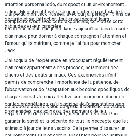
attention personnalisée, du respect et un environnement
calme. Mon objectif est de leur apporter du confort, de la
J’ai perdu mon Jack Russell, avec qui j'ai partagé 13 ans de
sécurité et de l'affection, tout en respectant leurs
complicité. C’est avec cette expérience, ce vide et cette
habitudes et leur caractère.
tendresse infinie que je me lance aujourd’hui dans la garde
d’animaux, pour donner à chaque compagnon l’attention et
l’amour qu’ils méritent, comme je l’ai fait pour mon cher
Jack.
J’ai acquis de l’expérience en m’occupant régulièrement
d’animaux appartenant à des proches, notamment des
chiens et des petits animaux. Ces expériences m’ont
permis de comprendre l’importance de la patience, de
l’observation et de l’adaptation aux besoins spécifiques de
chaque animal. Je suis attentive aux consignes données
par les propriétaires, qu’il s’agisse de l’alimentation, des
Je propose des services de garde à domicile, de visites
promenades, des soins ou des moments de jeu.
régulières et de promenades, selon les besoins. Pour
garantir la santé et la sécurité de tous, je n’accepte que les
animaux à jour de leurs vaccins. Cela permet d’assurer un
environnement sain et serein, aussi bien pour les animaux