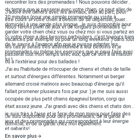
rencontrer lors des promenades ! Nous pouvons décider
du temps que je passerai avec votre chien, ça peut aller de
J’adore être dehors avec les animaux, aller au parc, peut-
30 minutes (pour une simple promenade ou visite à
être courir si votre chien a besoin de se dépenser, jouer…
domicile) à une garde plus longue. Je suis disponible pour
Nous ferons plein de jeux et de longues promenades 😊
garder votre chien chez vous ou chez moi si vous partez en
Si votre chien a des besoins particuliers, c’est toujours bien
vacances par exemple ou pour un long weekend :) dans tout
de le savoir à l’avance afin que je puisse adapter les
les cas je serais très attentionnée à leur besoins et je
promenades ou même les exercices que je peux faire avec
passerai tout mon temps avec eux, que ce soit à la maison
lui !
ou à l'extérieur pour des ballades !
J'ai eu l'habitude de m'occuper de chiens et chats de taille
et surtout d'énergies différentes. Notamment un berger
allemand croisé malinois avec beaucoup d'énergie qu'il
fallait promener plusieurs fois par jour :) je me suis aussi
occupée de plus petit chiens épagneul breton, corgi qui
était assez jeune. J'ai grandi avec dès chiens et chats donc
je suis très à l'aise et je ferai de mon mieux pour faire des
Je suis disponible pour des promenades, de la garde à
jeux et des promenades qui correspondent à leur énergie
domicile, et de la garde chez moi également.
et gabarits!
En savoir plus