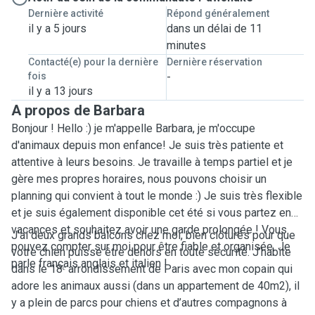
Dernière activité
Répond généralement
il y a 5 jours
dans un délai de 11
minutes
Contacté(e) pour la dernière
Dernière réservation
fois
-
il y a 13 jours
A propos de Barbara
Bonjour ! Hello :) je m'appelle Barbara, je m'occupe
d'animaux depuis mon enfance! Je suis très patiente et
attentive à leurs besoins. Je travaille à temps partiel et je
gère mes propres horaires, nous pouvons choisir un
planning qui convient à tout le monde :) Je suis très flexible
et je suis également disponible cet été si vous partez en
vacances et souhaitez avoir une garde prolongée ! Vous
J’ai deux grands balcons chez moi, bien clôturés pour que
pouvez compter sur moi pour être fiable et organisée. Je
votre chien puisse être dehors en toute sécurité. J’habite
parle français anglais et italien !
dans le 18ᵉ arrondissement de Paris avec mon copain qui
adore les animaux aussi (dans un appartement de 40m2), il
y a plein de parcs pour chiens et d’autres compagnons à