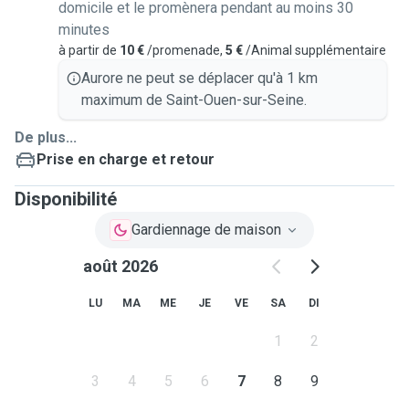
domicile et le promènera pendant au moins 30
minutes
à partir de
10 €
/promenade,
5 €
/Animal supplémentaire
Aurore ne peut se déplacer qu'à 1 km
maximum de Saint-Ouen-sur-Seine.
De plus...
Prise en charge et retour
Disponibilité
Gardiennage de maison
août 2026
LU
MA
ME
JE
VE
SA
DI
1
2
3
4
5
6
7
8
9