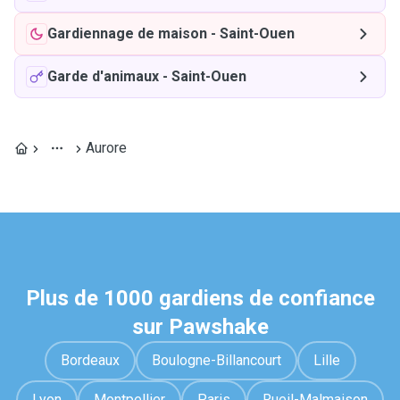
Gardiennage de maison
-
Saint-Ouen
Garde d'animaux
-
Saint-Ouen
Aurore
Plus de 1000 gardiens de confiance
sur Pawshake
Bordeaux
Boulogne-Billancourt
Lille
Lyon
Montpellier
Paris
Rueil-Malmaison