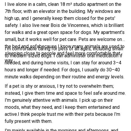
I live alone in a calm, clean 18 m² studio apartment on the
7th floor, with an elevator in the building. My windows are
high up, and I generally keep them closed for the pets'
safety. I also live near Bois de Vincennes,
which is brilliant
for walks and a great open space for dogs. My apartment's
small, but it works well for pet care. Pets are welcome on
the bed and sofabecause I know many animals are used to
I’m comfortable caring for pets of all ages, including small
sleeping close to people and feel more comfortable that
to medium-sized dogs. I can administer oral medication if
way.
needed, and during home visits, I can stay for around 3–4
hours and longer if needed. For dogs, I usually do 30–40
minute walks depending on their routine and energy levels.
If a pet is shy or anxious, I try not to overwhelm them;
instead, I give them time and space to feel safe around me.
I'm genuinely attentive with animals. I pick up on their
moods, what they need, and I keep them entertained and
active.I think people trust me with their pets because I'm
fully present with them.
I’m mainly available in the mornings and afternoons, and