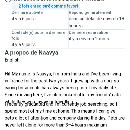
2 fois enregistré comme favori
Dernière activité
Répond généralement
il y a 6 jours
dans un délai de environ 18
heures
Contacté(e) pour la dernière
Dernière réservation
fois
il y a environ 2 mois
il y a 9 jours
A propos de Naavya
English:
Hi! My name is Naavya, I'm from India and I’ve been living
in France for the past two years. I grew up with a dog, so
caring for animals has always been part of my daily life.
Since moving here, I’ve also looked after my friends’ cats
while they were away or travelling.
I recently graduated and I’m currently job searching, so I
spend most of my time at home. This means I can give
pets a lot of attention and company during the day. Pets are
never left alone for more than 3–4 hours maximum.