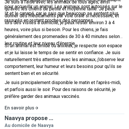
Je suis à l’aise avec les animaux de tous âges, ainsi
pour accueillir un animal. Les animaux sont autorisés sur le
qu’avec les chiens de petite et moyenne taille. Je peux
lit et le canapé, car je sais que beaucoup se sentent plus
donner des médicaments par voie orale si nécessaire, et
rassurés en restant proches des personnes.
lors des visites à domicile, je peux rester environ 3 à 4
heures, voire plus si besoin. Pour les chiens, je fais
généralement des promenades de 30 à 40 minutes selon
leur routine et leur niveau d’énergie.
Si un animal est timide ou anxieux, je respecte son espace
et je lui laisse le temps de se sentir en confiance. Je suis
naturellement très attentive avec les animaux, j’observe leur
comportement, leur humeur et leurs besoins pour qu’ils se
sentent bien et en sécurité.
Je suis principalement disponible le matin et l’après-midi,
et parfois aussi le soir. Pour des raisons de sécurité, je
préfère garder des animaux vaccinés.
En savoir plus
Naavya propose ...
Au domicile de Naavya