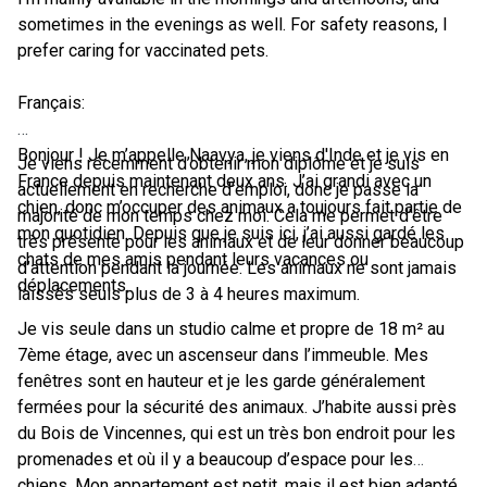
sometimes in the evenings as well. For safety reasons, I
prefer caring for vaccinated pets.
Français:
Bonjour ! Je m’appelle Naavya, je viens d'Inde et je vis en
Je viens récemment d’obtenir mon diplôme et je suis
France depuis maintenant deux ans. J’ai grandi avec un
actuellement en recherche d’emploi, donc je passe la
chien, donc m’occuper des animaux a toujours fait partie de
majorité de mon temps chez moi. Cela me permet d’être
mon quotidien. Depuis que je suis ici, j’ai aussi gardé les
très présente pour les animaux et de leur donner beaucoup
chats de mes amis pendant leurs vacances ou
d’attention pendant la journée. Les animaux ne sont jamais
déplacements.
laissés seuls plus de 3 à 4 heures maximum.
Je vis seule dans un studio calme et propre de 18 m² au
7ème étage, avec un ascenseur dans l’immeuble. Mes
fenêtres sont en hauteur et je les garde généralement
fermées pour la sécurité des animaux. J’habite aussi près
du Bois de Vincennes, qui est un très bon endroit pour les
promenades et où il y a beaucoup d’espace pour les
chiens. Mon appartement est petit, mais il est bien adapté